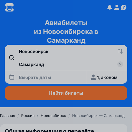
Авиабилеты
из Новосибирска в
Самарканд
Выбрать даты
1, эконом
Найти билеты
Главная
/
Россия
/
Новосибирск
/
Новосибирск — Самарканд
Общая информация о перелёте