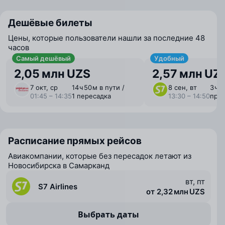
Дешёвые билеты
Цены, которые пользователи нашли за последние 48
часов
Самый дешёвый
Удобный
2,05 млн UZS
2,57 млн UZ
7 окт, ср
14 ⁠ч 50 ⁠м в пути /
8 сен, вт
3 ⁠ч 
01:45 – 14:35
1 пересадка
13:30 – 14:50
пря
Расписание прямых рейсов
Авиакомпании, которые без пересадок летают из
Новосибирска в Самарканд
вт, пт
S7 Airlines
от 2,32 млн UZS
Выбрать даты