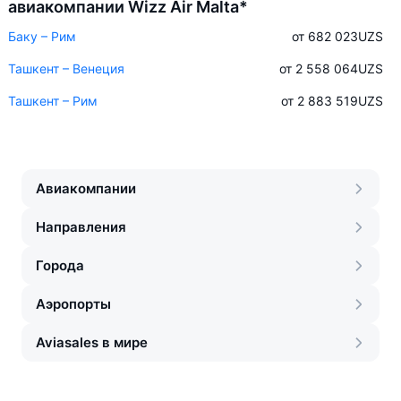
авиакомпании Wizz Air Malta*
Баку – Рим
от 682 023
UZS
Ташкент – Венеция
от 2 558 064
UZS
Ташкент – Рим
от 2 883 519
UZS
Авиакомпании
Направления
Города
Аэропорты
Aviasales в мире