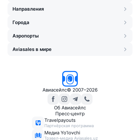
Направления
Города
Аэропорты
Aviasales в мире
Авиасейлс
©
2007–2026
Об Авиасейлс
Пресс‑центр
Travelpayouts
Партнёрская программа
Медиа Yo’lovchi
Трэвел‑медиа Aviasales.uz