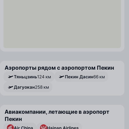
Аэропорты рядом с аэропортом Пекин
Тяньцзинь
124 км
Пекин Дасин
66 км
Дагуокан
258 км
Авиакомпании, летающие в аэропорт
Пекин
Air China
Hainan Airlines