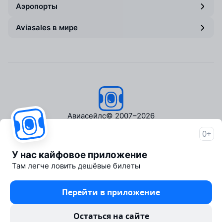
Аэропорты
Aviasales в мире
Авиасейлс
© 2007–2026
0+
Об Авиасейлс
Пресс‑центр
У нас кайфовое приложение
Travelpayouts
Там легче ловить дешёвые билеты
Партнёрская программа
Медиа Yo'lovchi
Перейти в приложение
Трэвел‑медиа Aviasales.uz
Юридические документы
Остаться на сайте