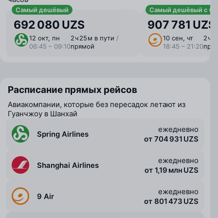
Самый дешёвый
Самый дешёвый с ба
692 080 UZS
907 781 UZS
12 окт, пн
2 ⁠ч 25 ⁠м в пути
/
10 сен, чт
2 ⁠ч 
06:45 – 09:10
прямой
18:45 – 21:20
пря
Расписание прямых рейсов
Авиакомпании, которые без пересадок летают из
Гуанчжоу в Шанхай
ежедневно
Spring Airlines
от 704 931 UZS
ежедневно
Shanghai Airlines
от 1,19 млн UZS
ежедневно
9 Air
от 801 473 UZS