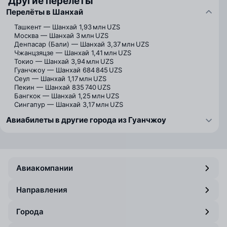
Другие перелёты
Перелёты в Шанхай
Ташкент — Шанхай
1,93 млн UZS
Москва — Шанхай
3 млн UZS
Денпасар (Бали) — Шанхай
3,37 млн UZS
Чжанцзяцзе — Шанхай
1,41 млн UZS
Токио — Шанхай
3,94 млн UZS
Гуанчжоу — Шанхай
684 845 UZS
Сеул — Шанхай
1,17 млн UZS
Пекин — Шанхай
835 740 UZS
Бангкок — Шанхай
1,25 млн UZS
Сингапур — Шанхай
3,17 млн UZS
Авиабилеты в другие города из Гуанчжоу
Авиакомпании
Направления
Города