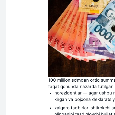
100 million so‘mdan ortiq summa
faqat qonunda nazarda tutilgan h
norezidentlar — agar ushbu m
kirgan va bojxona deklaratsiy
xalqaro tadbirlar ishtirokchil
olinganini tasdiqlovchi hujjat