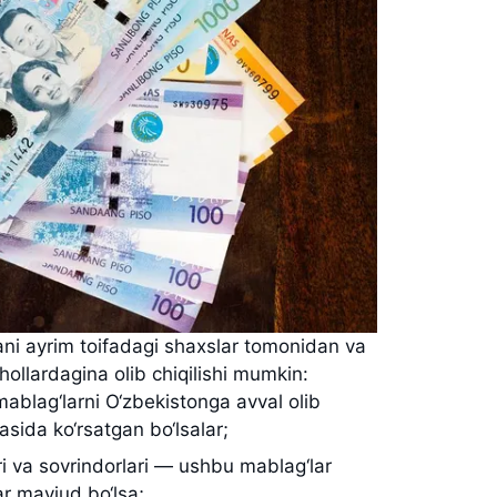
ni ayrim toifadagi shaxslar tomonidan va
ollardagina olib chiqilishi mumkin:
ablag‘larni O‘zbekistonga avval olib
asida ko‘rsatgan bo‘lsalar;
ari va sovrindorlari — ushbu mablag‘lar
lar mavjud bo‘lsa;