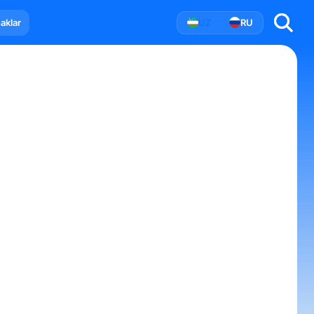
aklar
UZ
RU