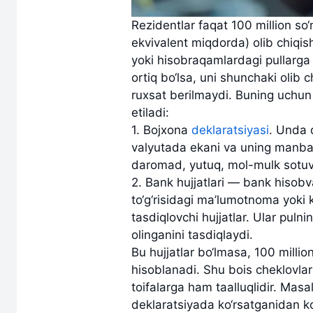
Rezidentlar faqat 100 million s
ekvivalent miqdorda) olib chiqi
yoki hisobraqamlardagi pullarga 
ortiq bo‘lsa, uni shunchaki olib
ruxsat berilmaydi. Buning uchun 
etiladi:
1. Bojxona
deklaratsiyasi
. Unda q
valyutada ekani va uning manbas
daromad, yutuq, mol-mulk sotuvi) 
2. Bank hujjatlari — bank hisobv
to‘g‘risidagi ma’lumotnoma yoki 
tasdiqlovchi hujjatlar. Ular puln
olinganini tasdiqlaydi.
Bu hujjatlar bo‘lmasa, 100 mill
hisoblanadi. Shu bois cheklovlar
toifalarga ham taalluqlidir. Mas
deklaratsiyada ko‘rsatganidan ko