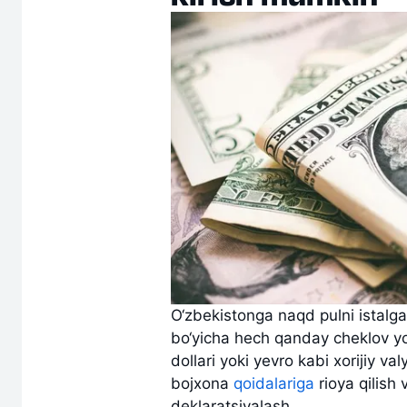
O‘zbekistonga naqd pulni istal
bo‘yicha hech qanday cheklov yo
dollari yoki yevro kabi xorijiy va
bojxona
qoidalariga
rioya qilish
deklaratsiyalash.