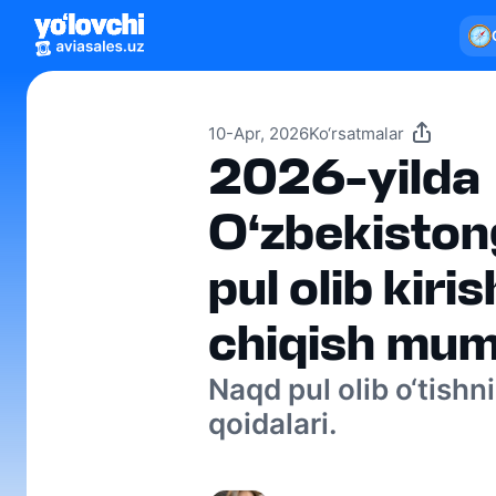
10-Apr, 2026
Ko‘rsatmalar
2026-yilda
O‘zbekisto
pul olib kiris
chiqish mum
Naqd pul olib o‘tishn
qoidalari.