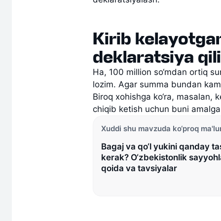
Kirib kelayotga
deklaratsiya qi
Ha, 100 million so‘mdan ortiq s
lozim. Agar summa bundan kam b
Biroq xohishga ko‘ra, masalan, 
chiqib ketish uchun buni amalga
Xuddi shu mavzuda ko‘proq ma'l
Bagaj va qo‘l yukini qanday ta
kerak? O‘zbekistonlik sayyoh
qoida va tavsiyalar