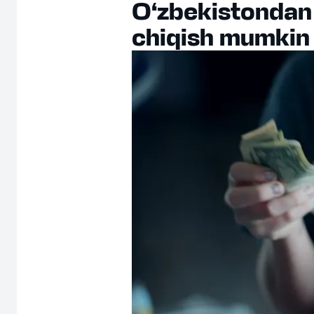
O‘zbekistondan 
chiqish mumkin