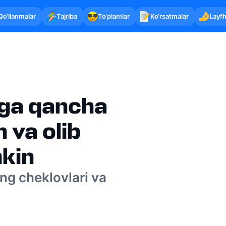
Qo‘llanmalar
Tajriba
To‘plamlar
Ko‘rsatmalar
Layfh
nga qancha
h va olib
kin
ing cheklovlari va