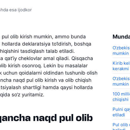
hda esa ijodkor
Munda
n pul olib kirish mumkin, ammo bunda
i hollarda deklaratsiya to‘ldirish, boshqa
O‘zbekis
iqishini tasdiqlash talab etiladi.
mumkin
 qat’iy cheklovlar amal qiladi. Qisqacha
Kirib ke
olib kirish osonroq. Lekin bu masalalar
kerakmi
k uchun qoidalarni oldindan tushunib olish
O‘zbekis
cha naqd pul olib kirish va olib chiqish
mumkin
tsiyalash shartligi hamda qaysi hollarda
100 mill
haqida so‘z yuritamiz.
chiqish
Pulni qa
ancha naqd pul olib
etiladi
Pul olib