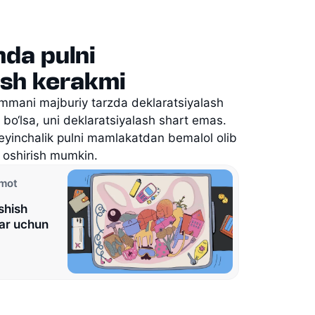
nda pulni
lish kerakmi
ummani majburiy tarzda deklaratsiyalash
o‘lsa, uni deklaratsiyalash shart emas.
keyinchalik pulni mamlakatdan bemalol olib
 oshirish mumkin.
umot
shish
lar uchun