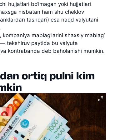
chi hujjatlari bo‘lmagan yoki hujjatlari
shaxsga nisbatan ham shu cheklov
(banklardan tashqari) esa naqd valyutani
.
z, kompaniya mablag‘larini shaxsiy mablag‘
 — tekshiruv paytida bu valyuta
ish va kontrabanda deb baholanishi mumkin.
dan ortiq pulni kim
umkin