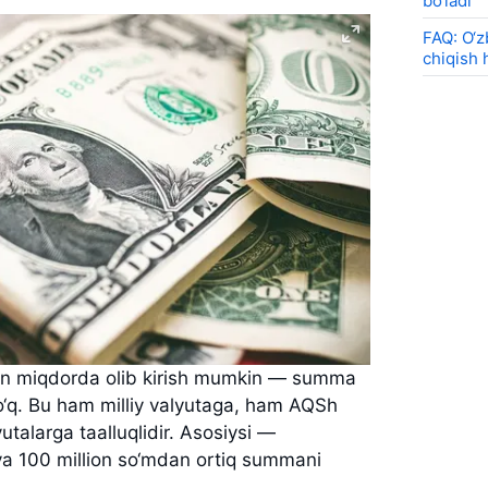
bo‘ladi
FAQ: O‘z
chiqish 
gan miqdorda olib kirish mumkin — summa
‘q. Bu ham milliy valyutaga, ham AQSh
lyutalarga taalluqlidir. Asosiysi —
 va 100 million so‘mdan ortiq summani