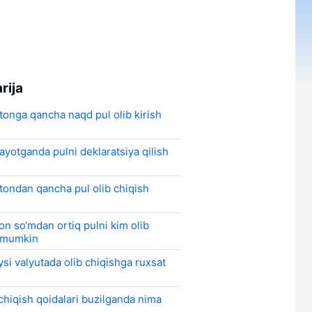
rija
tonga qancha naqd pul olib kirish
layotganda pulni deklaratsiya qilish
tondan qancha pul olib chiqish
ion so‘mdan ortiq pulni kim olib
i mumkin
ysi valyutada olib chiqishga ruxsat
 chiqish qoidalari buzilganda nima