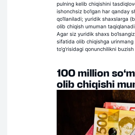
pulning kelib chiqishini tasdiqlov
ishonchsiz bo‘lgan har qanday 
qo‘llaniladi; yuridik shaxslarga 
olib chiqish umuman taqiqlanadi
Agar siz yuridik shaxs bo‘lsangi
sifatida olib chiqishga urinmang
to‘g‘risidagi qonunchilikni buz
100 million so‘m
olib chiqishi m