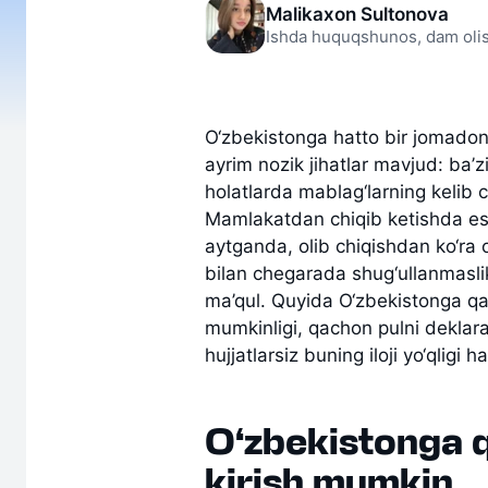
Malikaxon Sultonova
Ishda huquqshunos, dam olis
O‘zbekistonga hatto bir jomado
ayrim nozik jihatlar mavjud: ba’z
holatlarda mablag‘larning kelib ch
Mamlakatdan chiqib ketishda esa
aytganda, olib chiqishdan ko‘ra 
bilan chegarada shug‘ullanmasli
ma’qul. Quyida O‘zbekistonga qan
mumkinligi, qachon pulni deklara
hujjatlarsiz buning iloji yo‘qligi 
O‘zbekistonga q
kirish mumkin