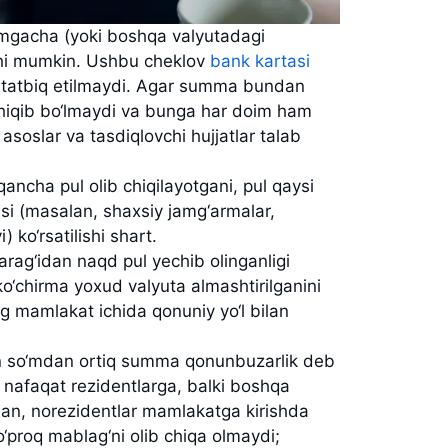
o‘mgacha (yoki boshqa valyutadagi
shi mumkin.
Ushbu cheklov
bank kartasi
tatbiq etilmaydi.
Agar summa bundan
 chiqib bo‘lmaydi va bunga har doim ham
asoslar va tasdiqlovchi hujjatlar talab
ancha pul olib chiqilayotgani, pul qaysi
i (masalan, shaxsiy jamg‘armalar,
ko‘rsatilishi shart.
arag‘idan naqd pul yechib olinganligi
ko‘chirma yoxud valyuta almashtirilganini
ing mamlakat ichida qonuniy yo‘l bilan
ion so‘mdan ortiq summa qonunbuzarlik deb
 nafaqat rezidentlarga, balki boshqa
alan, norezidentlar mamlakatga kirishda
‘proq mablag‘ni olib chiqa olmaydi;