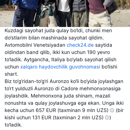
Kuzdagi sayohat juda qulay bo‘ldi, chunki men
do‘stlarim bilan mashinada sayohat qildim.
Avtomobilni Venetsiyadan
check24.de
saytida
oldindan band qilib, ikki kun uchun 190 yevro
to‘ladik. Aytgancha, Italiya bo‘ylab sayohat qilish
uchun
xalqaro haydovchilik guvohnomasi
bo‘lishi
shart.
Biz to‘g‘ridan-to‘g‘ri Auronzo ko‘li bo‘yida joylashgan
to‘rt yulduzli Auronzo di Cadore mehmonxonasiga
joylashdik. Mehmonxona juda shinam, mazali
nonushta va qulay joylashuvga ega ekan. Unga ikki
kecha uchun
657 EUR (taxminan 9 mln UZS)
(bir
kishi uchun
131 EUR (taxminan 2 mln UZS)
)
to‘ladik.