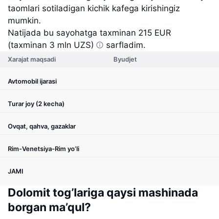
taomlari sotiladigan kichik kafega kirishingiz
mumkin.
Natijada bu sayohatga taxminan
215 EUR
(taxminan 3 mln UZS)
sarfladim.
Xarajat maqsadi
Byudjet
Avtomobil ijarasi
Turar joy (2 kecha)
Ovqat, qahva, gazaklar
Rim-Venetsiya-Rim yo’li
JAMI
Dolomit tog’lariga qaysi mashinada
borgan ma’qul?