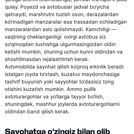
qulay. Poyezd va avtobuslar jadval bo‘yicha
qatnaydi, marshrutni tuzish oson, derazalardan
ko‘rinadigan manzaralar esa trassadan ochiladigan
manzaralardan aslo qolishmaydi. Kamchiligi —
vaqtning cheklanganligi: oxirgi avtobus siz
so‘qmoqdan tushishga ulgurmasingizdan oldin
ketishi mumkin, shuning uchun kunni oldindan va
shoshilmasdan rejalashtirish kerak.
Avtomobilda sayohat qilish ko‘proq erkinlik beradi:
istalgan joyda to‘xtash, kuzatuv maydonchasiga
tashrif buyurish yoki sayyohlar to‘dasisiz tong
otishini kuzatish mumkin. Ammo pullik
avtoturargohlar va yo‘llarga tayyor bo‘lish,
shuningdek, mashhur joylarda avtoturargohlarni
oldindan band qilish kerak.
Sayohatga o‘zingiz bilan olib