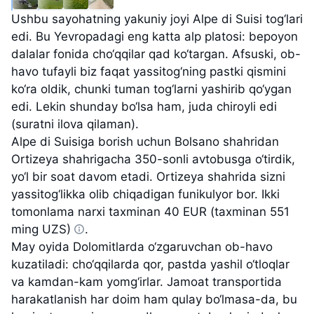
Ushbu sayohatning yakuniy joyi Alpe di Suisi tog‘lari
edi. Bu Yevropadagi eng katta alp platosi: bepoyon
dalalar fonida cho‘qqilar qad ko‘targan. Afsuski, ob-
havo tufayli biz faqat yassitog‘ning pastki qismini
ko‘ra oldik, chunki tuman tog‘larni yashirib qo‘ygan
edi. Lekin shunday bo‘lsa ham, juda chiroyli edi
(suratni ilova qilaman).
Alpe di Suisiga borish uchun Bolsano shahridan
Ortizeya shahrigacha 350-sonli avtobusga o‘tirdik,
yo‘l bir soat davom etadi. Ortizeya shahrida sizni
yassitog‘likka olib chiqadigan funikulyor bor. Ikki
tomonlama narxi taxminan
40 EUR (taxminan 551
ming UZS)
.
May oyida Dolomitlarda o‘zgaruvchan ob-havo
kuzatiladi: cho‘qqilarda qor, pastda yashil o‘tloqlar
va kamdan-kam yomg‘irlar. Jamoat transportida
harakatlanish har doim ham qulay bo‘lmasa-da, bu