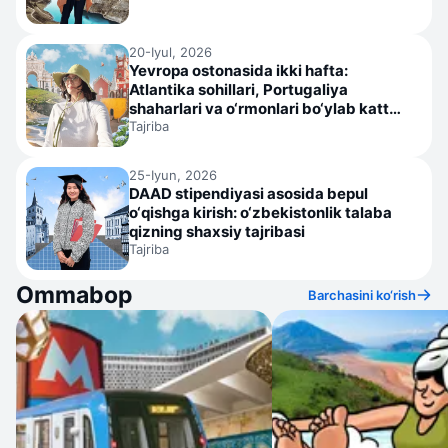
20-Iyul, 2026
Yevropa ostonasida ikki hafta:
Atlantika sohillari, Portugaliya
shaharlari va o‘rmonlari bo‘ylab katta
qo‘llanma
Tajriba
25-Iyun, 2026
DAAD stipendiyasi asosida bepul
o‘qishga kirish: o‘zbekistonlik talaba
qizning shaxsiy tajribasi
Tajriba
Ommabop
Barchasini ko‘rish