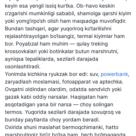
keyin esa yengil issiq kurtka. Ob-havo keskin
o‘zgarishi mumkinligi sababli, shamolga qarshi kiyim
yoki yomg‘irpo‘sh olish ham maqsadga muvofiqdir.
Bundan tashqari, agar yuqoriroq ko‘tarilishni
rejalashtirayotgan bo‘lsangiz, termal kiyimlar ham
bor. Poyabzal ham muhim — qulay treking
krossovkalari yoki botinkalar butun marshrutni,
ayniqsa tepaliklarda, sezilarli darajada
osonlashtiradi.
Yonimda kichkina ryukzak bor edi: suv,
powerbank
,
zaryadlash moslamasi, fotoapparat va aptechka.
Ovqatni oldindan olardim, odatda sendvich yoki
gazak kabi oddiy narsalar. Haqiqatan ham
asqotadigan yana bir narsa — choy solingan
termos. Yuqorida sezilarli darajada sovuqroq va
bunday paytlarda choy yordam beradi.
Oxirida shuni maslahat bermoqchimanki, hatto
marshrutingiz tig‘iz bo‘lsa ham, hech bo‘lmaganda