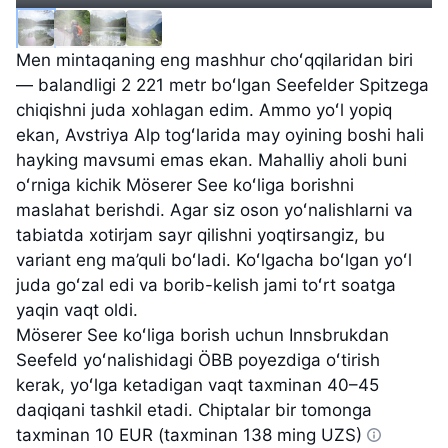
Men mintaqaning eng mashhur choʻqqilaridan biri
— balandligi 2 221 metr boʻlgan Seefelder Spitzega
chiqishni juda xohlagan edim. Ammo yoʻl yopiq
ekan, Avstriya Alp togʻlarida may oyining boshi hali
hayking mavsumi emas ekan. Mahalliy aholi buni
oʻrniga kichik Möserer See koʻliga borishni
maslahat berishdi. Agar siz oson yoʻnalishlarni va
tabiatda xotirjam sayr qilishni yoqtirsangiz, bu
variant eng ma’quli boʻladi. Koʻlgacha boʻlgan yoʻl
juda goʻzal edi va borib-kelish jami toʻrt soatga
yaqin vaqt oldi.
Möserer See koʻliga borish uchun Innsbrukdan
Seefeld yoʻnalishidagi ÖBB poyezdiga oʻtirish
kerak, yoʻlga ketadigan vaqt taxminan 40–45
daqiqani tashkil etadi. Chiptalar bir tomonga
taxminan
10 EUR (taxminan 138 ming UZS)