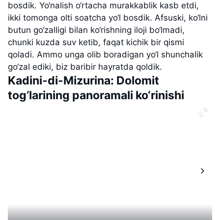
bosdik. Yo‘nalish o‘rtacha murakkablik kasb etdi,
ikki tomonga olti soatcha yo‘l bosdik. Afsuski, ko‘lni
butun go‘zalligi bilan ko‘rishning iloji bo‘lmadi,
chunki kuzda suv ketib, faqat kichik bir qismi
qoladi. Ammo unga olib boradigan yo‘l shunchalik
go‘zal ediki, biz baribir hayratda qoldik.
Kadini-di-Mizurina: Dolomit
tog’larining panoramali ko‘rinishi