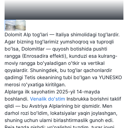
Dolomit Alp togʻlari — Italiya shimolidagi togʻlardir.
Agar bizning togʻlarimiz yumshoqroq va tuproqli
boʻlsa, Dolomitlar — quyosh botishida pushti
rangga (Enrosadira effekti), kunduzi esa kulrang-
moviy rangga boʻyaladigan oʻtkir va vertikal
qoyalardir. Shuningdek, bu togʻlar qachonlardir
qadimgi Tetis okeanining tubi boʻlgan va YUNESKO
merosi roʻyxatiga kiritilgan.
Alplarga ilk sayohatim 2025-yil 14-mayda
boshlandi.
Venalik doʻstim
Insbrukka borishni taklif
qildi — bu Avstriya Alplarining bir qismidir. Men
darhol rozi boʻldim, lokatsiyalar yaqin joylashgan,
shuning uchun ularni birlashtirmaslik gunoh edi.
Reja tezda pishdi: yoʻnalishni tuzdim, turar joyni