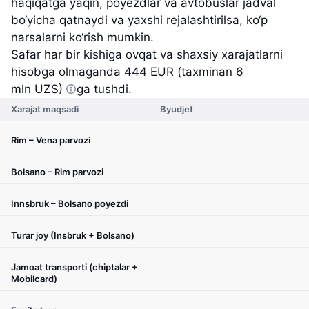
haqiqatga yaqin, poyezdlar va avtobuslar jadval
bo‘yicha qatnaydi va yaxshi rejalashtirilsa, ko‘p
narsalarni ko‘rish mumkin.
Safar har bir kishiga ovqat va shaxsiy xarajatlarni
hisobga olmaganda
444 EUR (taxminan 6
mln UZS)
g
a tushdi.
Xarajat maqsadi
Byudjet
Rim – Vena parvozi
Bolsano – Rim parvozi
Innsbruk – Bolsano poyezdi
Turar joy (Insbruk + Bolsano)
Jamoat transporti (chiptalar +
Mobilcard)