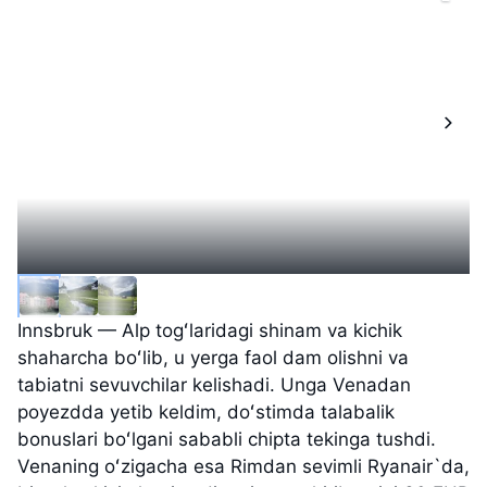
Innsbruk — Alp togʻlaridagi shinam va kichik
shaharcha boʻlib, u yerga faol dam olishni va
tabiatni sevuvchilar kelishadi. Unga Venadan
poyezdda yetib keldim, doʻstimda talabalik
bonuslari boʻlgani sababli chipta tekinga tushdi.
Venaning oʻzigacha esa Rimdan sevimli Ryanair`da,