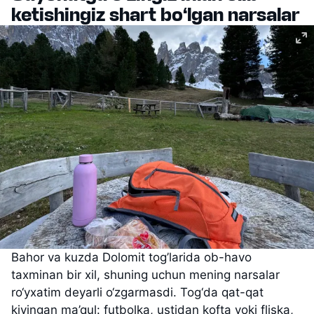
ketishingiz shart bo‘lgan narsalar
Bahor va kuzda Dolomit tog’larida ob-havo
taxminan bir xil, shuning uchun mening narsalar
ro‘yxatim deyarli o‘zgarmasdi. Tog‘da qat-qat
kiyingan ma’qul: futbolka, ustidan kofta yoki fliska,