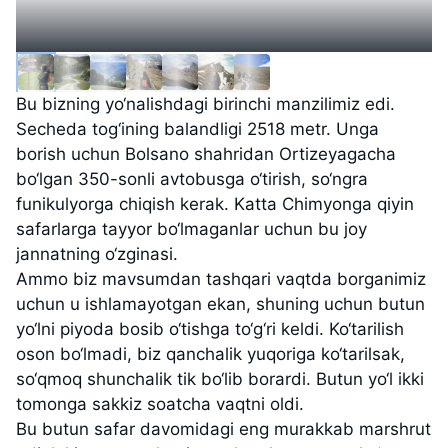
Bu bizning yo‘nalishdagi birinchi manzilimiz edi.
Secheda tog‘ining balandligi 2518 metr. Unga
borish uchun Bolsano shahridan Ortizeyagacha
bo‘lgan 350-sonli avtobusga o‘tirish, so‘ngra
funikulyorga chiqish kerak. Katta Chimyonga qiyin
safarlarga tayyor bo‘lmaganlar uchun bu joy
jannatning o‘zginasi.
Ammo biz mavsumdan tashqari vaqtda borganimiz
uchun u ishlamayotgan ekan, shuning uchun butun
yo‘lni piyoda bosib o‘tishga to‘g‘ri keldi. Ko‘tarilish
oson bo‘lmadi, biz qanchalik yuqoriga ko‘tarilsak,
so‘qmoq shunchalik tik bo‘lib borardi. Butun yo‘l ikki
tomonga sakkiz soatcha vaqtni oldi.
Bu butun safar davomidagi eng murakkab marshrut