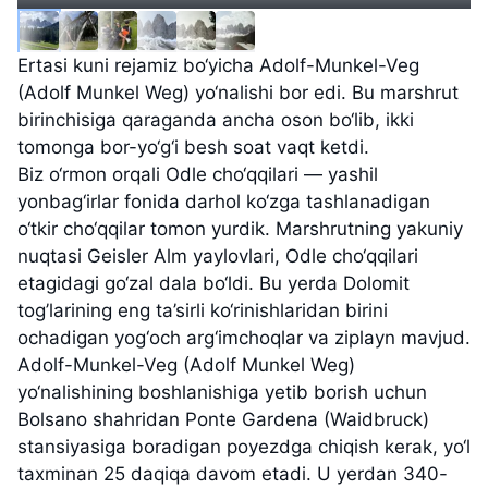
Ertasi kuni rejamiz bo‘yicha Adolf-Munkel-Veg
(Adolf Munkel Weg) yo‘nalishi bor edi. Bu marshrut
birinchisiga qaraganda ancha oson bo‘lib, ikki
tomonga bor-yo‘g‘i besh soat vaqt ketdi.
Biz o‘rmon orqali Odle cho‘qqilari — yashil
yonbag‘irlar fonida darhol ko‘zga tashlanadigan
o‘tkir cho‘qqilar tomon yurdik. Marshrutning yakuniy
nuqtasi Geisler Alm yaylovlari, Odle cho‘qqilari
etagidagi go‘zal dala bo‘ldi. Bu yerda Dolomit
tog’larining eng ta’sirli ko‘rinishlaridan birini
ochadigan yog‘och arg‘imchoqlar va ziplayn mavjud.
Adolf-Munkel-Veg (Adolf Munkel Weg)
yo‘nalishining boshlanishiga yetib borish uchun
Bolsano shahridan Ponte Gardena (Waidbruck)
stansiyasiga boradigan poyezdga chiqish kerak, yo‘l
taxminan 25 daqiqa davom etadi. U yerdan 340-