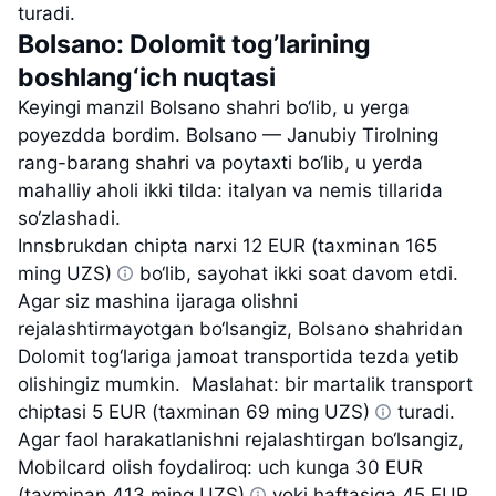
turadi.
Bolsano: Dolomit tog’larining
boshlang‘ich nuqtasi
Keyingi manzil Bolsano shahri bo‘lib, u yerga
poyezdda bordim. Bolsano — Janubiy Tirolning
rang-barang shahri va poytaxti bo‘lib, u yerda
mahalliy aholi ikki tilda: italyan va nemis tillarida
so‘zlashadi.
Innsbrukdan chipta narxi
12 EUR (taxminan 165
ming UZS)
bo‘lib, sayohat ikki soat davom etdi.
Agar siz mashina ijaraga olishni
rejalashtirmayotgan bo‘lsangiz, Bolsano shahridan
Dolomit tog‘lariga jamoat transportida tezda yetib
olishingiz mumkin. Maslahat: bir martalik transport
chiptasi
5 EUR (taxminan 69 ming UZS)
turadi.
Agar faol harakatlanishni rejalashtirgan bo‘lsangiz,
Mobilcard olish foydaliroq: uch kunga
30 EUR
(taxminan 413 ming UZS)
yoki haftasiga
45 EUR