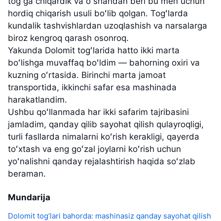
togʻga chiqardik va oʻshandan beri bu men uchun
hordiq chiqarish usuli boʻlib qolgan. Togʻlarda
kundalik tashvishlardan uzoqlashish va narsalarga
biroz kengroq qarash osonroq.
Yakunda Dolomit togʻlarida hatto ikki marta
boʻlishga muvaffaq boʻldim — bahorning oxiri va
kuzning oʻrtasida. Birinchi marta jamoat
transportida, ikkinchi safar esa mashinada
harakatlandim.
Ushbu qoʻllanmada har ikki safarim tajribasini
jamladim, qanday qilib sayohat qilish qulayroqligi,
turli fasllarda nimalarni koʻrish kerakligi, qayerda
toʻxtash va eng goʻzal joylarni koʻrish uchun
yoʻnalishni qanday rejalashtirish haqida soʻzlab
beraman.
Mundarija
Dolomit tog’lari bahorda: mashinasiz qanday sayohat qilish