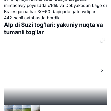
mintaqaviy poyezdda o‘tdik va Dobyakodan Lago di
Braiesgacha har 30-60 daqiqada qatnaydigan
442-sonli avtobusda bordik.
Alp di Suzi tog‘lari: yakuniy nuqta va
tumanli tog‘lar