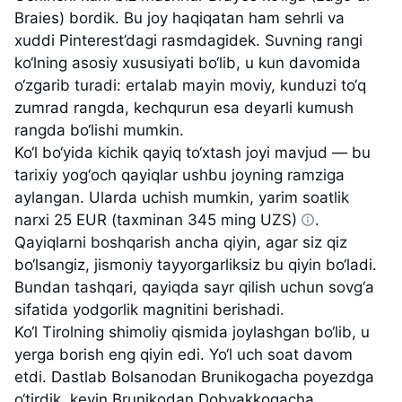
Braies) bordik. Bu joy haqiqatan ham sehrli va
xuddi Pinterest’dagi rasmdagidek. Suvning rangi
ko‘lning asosiy xususiyati bo‘lib, u kun davomida
o‘zgarib turadi: ertalab mayin moviy, kunduzi to‘q
zumrad rangda, kechqurun esa deyarli kumush
rangda bo‘lishi mumkin.
Ko‘l bo‘yida kichik qayiq to‘xtash joyi mavjud — bu
tarixiy yog‘och qayiqlar ushbu joyning ramziga
aylangan. Ularda uchish mumkin, yarim soatlik
narxi
25 EUR (taxminan 345 ming UZS)
.
Qayiqlarni boshqarish ancha qiyin, agar siz qiz
bo‘lsangiz, jismoniy tayyorgarliksiz bu qiyin bo‘ladi.
Bundan tashqari, qayiqda sayr qilish uchun sovg‘a
sifatida yodgorlik magnitini berishadi.
Ko‘l Tirolning shimoliy qismida joylashgan bo‘lib, u
yerga borish eng qiyin edi. Yo‘l uch soat davom
etdi. Dastlab Bolsanodan Brunikogacha poyezdga
o‘tirdik, keyin Brunikodan Dobyakkogacha