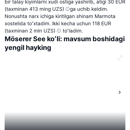
bir talay kiyimlarni xudi ostiga yashirib, atigi
30 EUR
(taxminan 413 ming UZS)
ga
uchib keldim.
Nonushta narx ichiga kiritilgan shinam Marmota
xostelida toʻxtadim. Ikki kecha uchun
118 EUR
(taxminan 2 mln UZS)
toʻladim.
Möserer See koʻli: mavsum boshidagi
yengil hayking