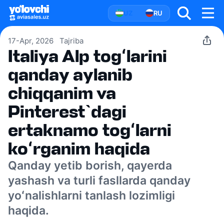
UZ
RU
17-Apr, 2026
Tajriba
Italiya Alp togʻlarini
qanday aylanib
chiqqanim va
Pinterest`dagi
ertaknamo togʻlarni
koʻrganim haqida
Qanday yetib borish, qayerda
yashash va turli fasllarda qanday
yoʻnalishlarni tanlash lozimligi
haqida.