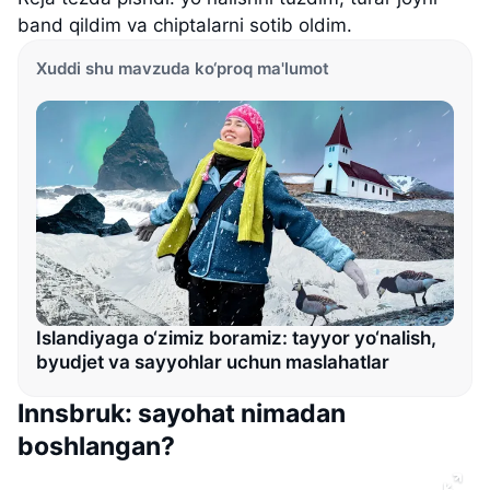
band qildim va chiptalarni sotib oldim.
Xuddi shu mavzuda ko‘proq ma'lumot
Islandiyaga o‘zimiz boramiz: tayyor yo‘nalish,
byudjet va sayyohlar uchun maslahatlar
Innsbruk: sayohat nimadan
boshlangan?