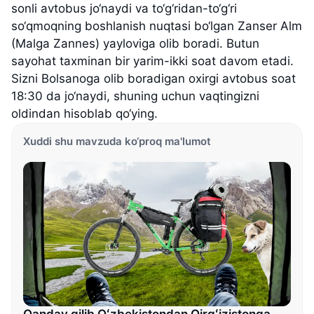
sonli avtobus jo‘naydi va to‘g‘ridan-to‘g‘ri
so‘qmoqning boshlanish nuqtasi bo‘lgan Zanser Alm
(Malga Zannes) yayloviga olib boradi. Butun
sayohat taxminan bir yarim-ikki soat davom etadi.
Sizni Bolsanoga olib boradigan oxirgi avtobus soat
18:30 da jo‘naydi, shuning uchun vaqtingizni
oldindan hisoblab qo‘ying.
Xuddi shu mavzuda ko‘proq ma'lumot