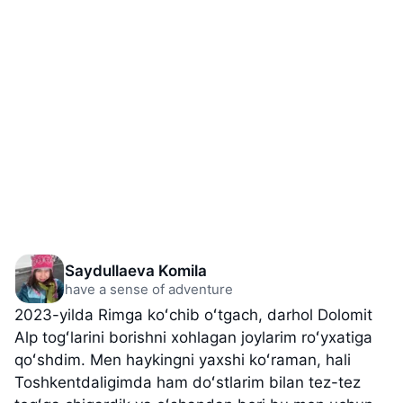
Saydullaeva Komila
have a sense of adventure
2023-yilda Rimga koʻchib oʻtgach, darhol Dolomit
Alp togʻlarini borishni xohlagan joylarim roʻyxatiga
qoʻshdim. Men haykingni yaxshi koʻraman, hali
Toshkentdaligimda ham doʻstlarim bilan tez-tez