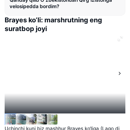
Qanday qilib Oʻzbekistondan Qirgʻizistonga
velosipedda bordim?
Brayes ko‘li: marshrutning eng
suratbop joyi
Uchinchi kuni biz mashhur Brayes ko‘liga (Lago di