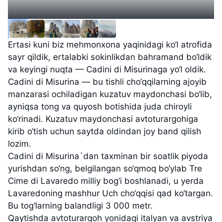
Ertasi kuni biz mehmonxona yaqinidagi ko‘l atrofida
sayr qildik, ertalabki sokinlikdan bahramand bo‘ldik
va keyingi nuqta — Cadini di Misurinaga yo‘l oldik.
Cadini di Misurina — bu tishli cho‘qqilarning ajoyib
manzarasi ochiladigan kuzatuv maydonchasi bo‘lib,
ayniqsa tong va quyosh botishida juda chiroyli
ko‘rinadi. Kuzatuv maydonchasi avtoturargohiga
kirib o‘tish uchun saytda oldindan joy band qilish
lozim.
Cadini di Misurina`dan taxminan bir soatlik piyoda
yurishdan so‘ng, belgilangan so‘qmoq bo‘ylab Tre
Cime di Lavaredo milliy bog‘i boshlanadi, u yerda
Lavaredoning mashhur Uch cho‘qqisi qad ko‘targan.
Bu tog‘larning balandligi 3 000 metr.
Qaytishda avtoturargoh yonidagi italyan va avstriya