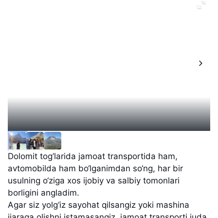
Dolomit tog’larida jamoat transportida ham,
avtomobilda ham bo‘lganimdan so‘ng, har bir
usulning o‘ziga xos ijobiy va salbiy tomonlari
borligini angladim.
Agar siz yolg‘iz sayohat qilsangiz yoki mashina
ijaraga olishni istamasangiz, jamoat transporti juda