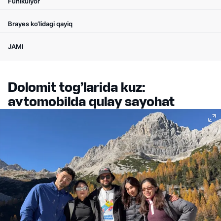
Funikulyor
Brayes ko‘lidagi qayiq
JAMI
Dolomit tog’larida kuz:
avtomobilda qulay sayohat