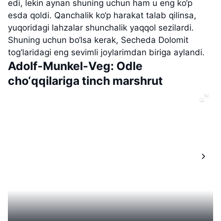
edi, lekin aynan shuning uchun ham u eng ko‘p
esda qoldi. Qanchalik ko‘p harakat talab qilinsa,
yuqoridagi lahzalar shunchalik yaqqol sezilardi.
Shuning uchun bo‘lsa kerak, Secheda Dolomit
tog’laridagi eng sevimli joylarimdan biriga aylandi.
Adolf-Munkel-Veg: Odle
cho‘qqilariga tinch marshrut