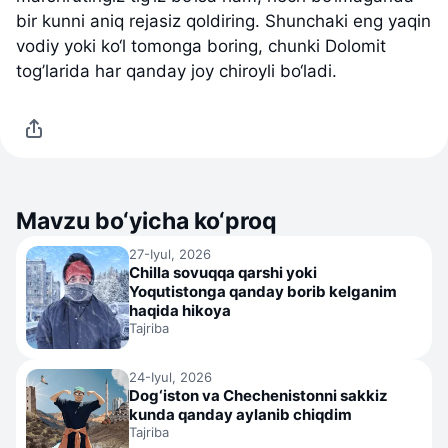
bir kunni aniq rejasiz qoldiring. Shunchaki eng yaqin
vodiy yoki ko‘l tomonga boring, chunki Dolomit
tog’larida har qanday joy chiroyli bo‘ladi.
Mavzu bo‘yicha ko‘proq
27-Iyul, 2026
Chilla sovuqqa qarshi yoki
Yoqutistonga qanday borib kelganim
haqida hikoya
Tajriba
24-Iyul, 2026
Dog‘iston va Chechenistonni sakkiz
kunda qanday aylanib chiqdim
Tajriba