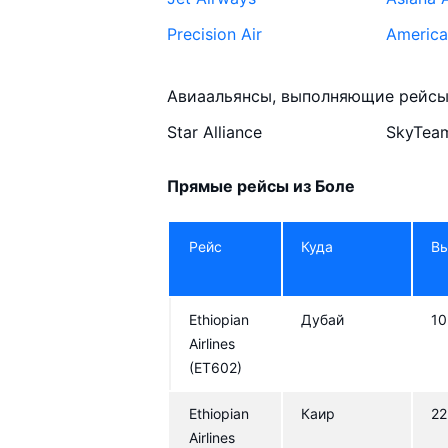
Precision Air
American
United Airlines
Brussels
Авиаальянсы, выполняющие рейсы 
Scandinavian Airlines
Bangkok
Star Alliance
SkyTea
China Eastern Airlines
Ukraine 
airlines
Прямые рейсы из Боле
Swiss International Air
British 
Lines
Рейс
Куда
В
Austrian Airlines
ITA Air
Air France
Turkish 
Ethiopian
Дубай
10
Kuwait Airways
Аэрофл
Airlines
(ET602)
South African Airways
Oman Ai
RwandAir
Ethiopia
Ethiopian
Каир
22
Airlines