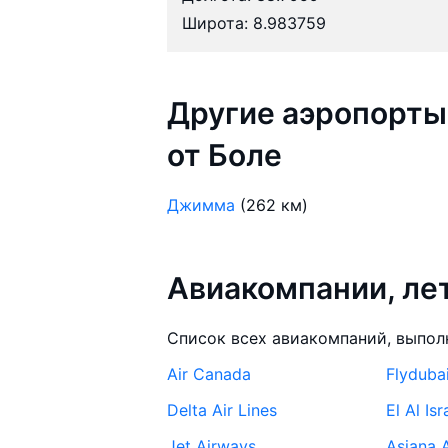
Широта: 8.983759
Другие аэропорты
от Боле
Джимма
(262 км)
Авиакомпании, л
Список всех авиакомпаний, выпол
Air Canada
Flyduba
Delta Air Lines
El Al Isr
Jet Airways
Asiana A