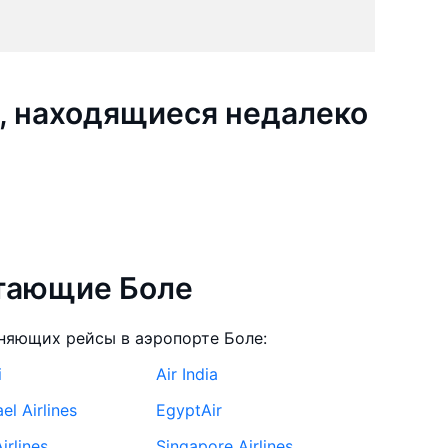
, находящиеся недалеко
етающие Боле
няющих рейсы в аэропорте Боле:
i
Air India
ael Airlines
EgyptAir
irlines
Singapore Airlines