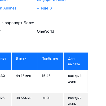
 Airlines
+ ещё 31
 Airlines
Thai Airways
в аэропорт Боле:
 Airways
Korean Air
m
OneWorld
International
Qatar Airways
Airways
Emirates
ылет
В пути
Прибытие
Дни
ways
KLM
вылета
Airlines
Lufthansa
:30
4ч 15мин
15:45
каждый
от
Tunisair
день
r
Saudia
n Airlines
Ethiopian Airlines
:25
3ч 55мин
01:20
каждый
день