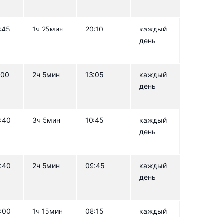
irways
All Nippon Airways
:45
1ч 25мин
20:10
каждый
день
:00
2ч 5мин
13:05
каждый
день
:40
3ч 5мин
10:45
каждый
день
:40
2ч 5мин
09:45
каждый
день
:00
1ч 15мин
08:15
каждый