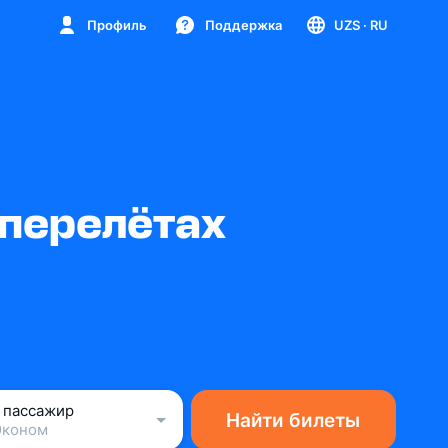
Профиль
Поддержка
UZS
· RU
 перелётах
1 пассажир
Найти билеты
Эконом