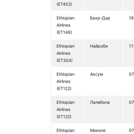
Middle East Airlines
Kenya A
(ET452)
Gulf Air
Ethiopian
Бахр-Дар
18
Airlines
(ET146)
Ethiopian
Найроби
11
Airlines
(ET304)
Ethiopian
Аксум
07
Airlines
(ET122)
Ethiopian
Лалибэла
07
Airlines
(ET122)
Ethiopian
Мекеле
07