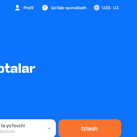
Profil
Qo'llab-quvvatlash
UZS
· UZ
ptalar
 ta yo'lovchi
Izlash
Ekonom