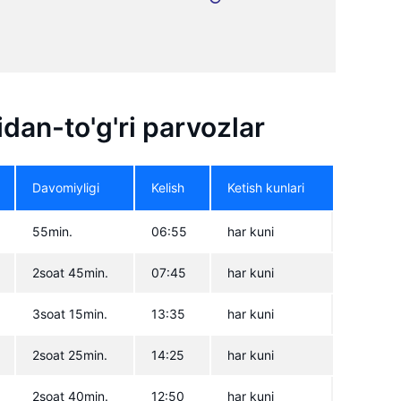
ridan-to'g'ri parvozlar
Davomiyligi
Kelish
Ketish kunlari
55min.
06:55
har kuni
2soat 45min.
07:45
har kuni
3soat 15min.
13:35
har kuni
2soat 25min.
14:25
har kuni
2soat 40min.
12:50
har kuni