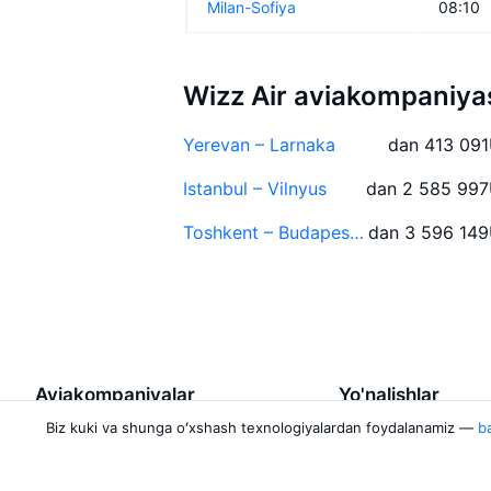
Milan-Sofiya
08:10
Wizz Air aviakompaniyas
Yerevan – Larnaka
dan 413 091
Istanbul – Vilnyus
dan 2 585 997
Toshkent – Budapesht
dan 3 596 149
Aviakompaniyalar
Yo'nalishlar
Biz kuki va shunga oʻxshash texnologiyalardan foydalanamiz —
ba
Air Samarkand
Urganch — Toshke
Pobeda
Toshkent — Buxor
Rossiya Airlines
Termiz — Toshkent