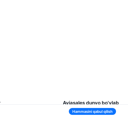
r
Aviasales dunyo bo'ylab
Hammasini qabul qilish
lqaro aeroporti
Belarus
rt
Rossiya
lqaro aeroporti
Tojikiston