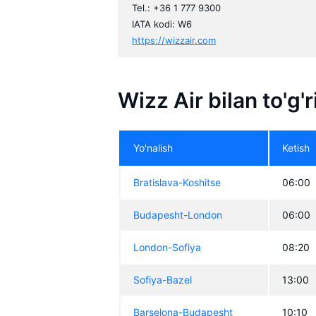
Tel.: +36 1 777 9300
IATA kodi: W6
https://wizzair.com
Wizz Air bilan to'g'
Yo'nalish
Ketish
Bratislava-Koshitse
06:00
Budapesht-London
06:00
London-Sofiya
08:20
Sofiya-Bazel
13:00
Barselona-Budapesht
10:10