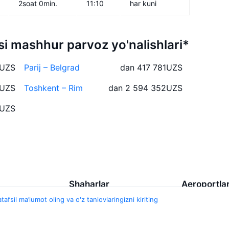
2soat 0min.
11:10
har kuni
i mashhur parvoz yo'nalishlari*
UZS
Parij – Belgrad
dan 417 781
UZS
UZS
Toshkent – Rim
dan 2 594 352
UZS
UZS
Shaharlar
Aeroportla
tafsil ma’lumot oling va oʻz tanlovlaringizni kiriting
nt
Toshkent
Jukovskiy xa
o
Moskva
Yuzhny Airpo
Belen
Samarqand Xa