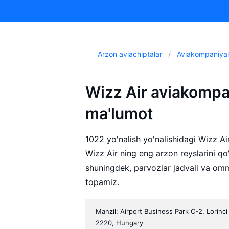
Arzon aviachiptalar
Aviakompaniyal
Wizz Air aviakomp
ma'lumot
1022 yo'nalish yo'nalishidagi Wizz Ai
Wizz Air ning eng arzon reyslarini q
shuningdek, parvozlar jadvali va om
topamiz.
Manzil: Airport Business Park C-2, Lorinc
2220, Hungary