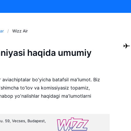
ar
Wizz Air
aniyasi haqida umumiy
r aviachiptalar bo'yicha batafsil ma'lumot. Biz
o'shimcha to'lov va komissiyasiz topamiz,
mabop yo'nalishlar haqidagi ma'lumotlarni
i u. 59, Vecses, Budapest,