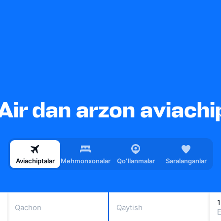
Air dan arzon aviachi
Aviachiptalar
Mehmonxonalar
Qoʻllanmalar
Saralanganlar
1
Qachon
Qaytish