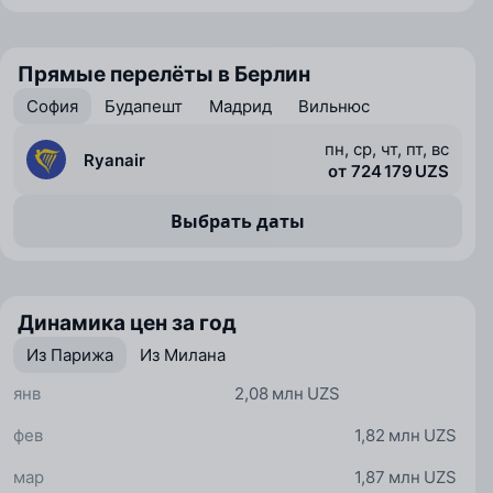
Прямые перелёты в Берлин
София
Будапешт
Мадрид
Вильнюс
пн, ср, чт, пт, вс
Ryanair
от 724 179 UZS
Выбрать даты
Динамика цен за год
Из Парижа
Из Милана
янв
2,08 млн UZS
фев
1,82 млн UZS
мар
1,87 млн UZS