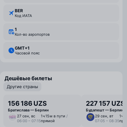
BER
Код ИАТА
1
Кол-во аэропортов
GMT+1
Часовой пояс
Дешёвые билеты
Другие страны
156 186 UZS
227 157 UZS
Братислава — Берлин
Будапешт — Берлин
27 сен, вс
1 ⁠ч 15 ⁠м в пути
/
29 сен, вт
1 ⁠ч
06:00 – 07:15
прямой
07:05 – 08:35
пря