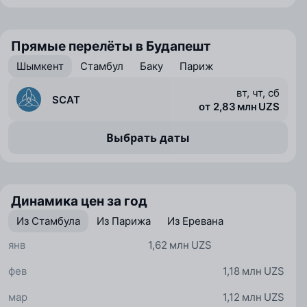
Прямые перелёты в Будапешт
Шымкент
Стамбул
Баку
Париж
вт, чт, сб
SCAT
от 2,83 млн UZS
Выбрать даты
Динамика цен за год
Из Стамбула
Из Парижа
Из Еревана
янв
1,62 млн UZS
фев
1,18 млн UZS
мар
1,12 млн UZS