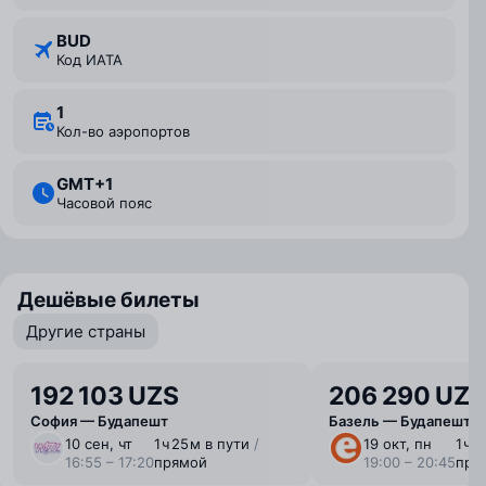
BUD
Код ИАТА
1
Кол-во аэропортов
GMT+1
Часовой пояс
Дешёвые билеты
Другие страны
192 103 UZS
206 290 UZS
София — Будапешт
Базель — Будапешт
10 сен, чт
1 ⁠ч 25 ⁠м в пути
/
19 окт, пн
1 ⁠ч 
16:55 – 17:20
прямой
19:00 – 20:45
пря