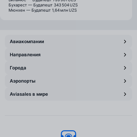
Бухарест — Будапешт
343 504 UZS
Мюнхен — Будапешт
1,64 млн UZS
Авиакомпании
Направления
Города
Аэропорты
Aviasales в мире