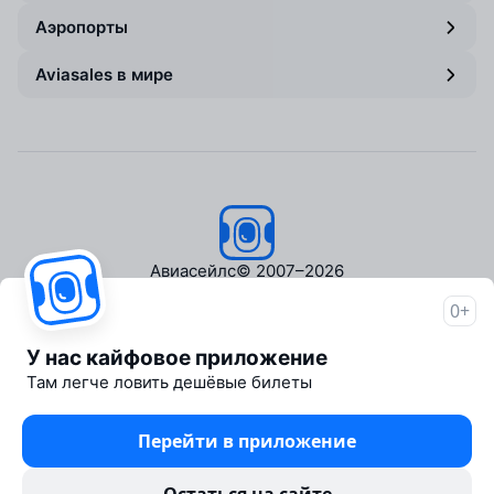
Аэропорты
Aviasales в мире
Авиасейлс
© 2007–2026
0+
Об Авиасейлс
Пресс‑центр
У нас кайфовое приложение
Travelpayouts
Там легче ловить дешёвые билеты
Партнёрская программа
Медиа Yo'lovchi
Перейти в приложение
Трэвел‑медиа Aviasales.uz
Юридические документы