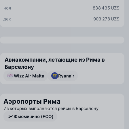
ноя
838 435 UZS
дек
903 278 UZS
Авиакомпании, летающие из Рима в
Барселону
Wizz Air Malta
Ryanair
Аэропорты Рима
Из которых выполняются рейсы в Барселону
Фьюмичино (FCO)