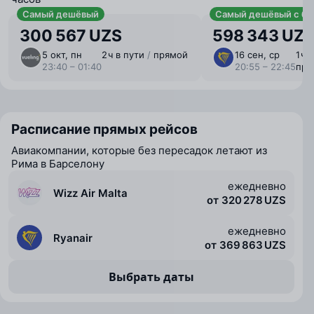
Самый дешёвый
Самый дешёвый с ба
300 567 UZS
598 343 UZ
5 окт, пн
2 ⁠ч в пути
/
прямой
16 сен, ср
1 ⁠ч
23:40 – 01:40
20:55 – 22:45
пря
Расписание прямых рейсов
Авиакомпании, которые без пересадок летают из
Рима в Барселону
ежедневно
Wizz Air Malta
от 320 278 UZS
ежедневно
Ryanair
от 369 863 UZS
Выбрать даты