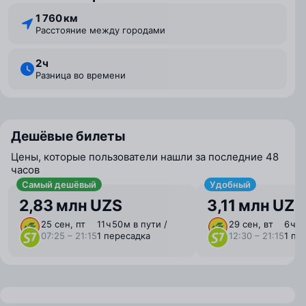
1 760 км
Расстояние между городами
2 ⁠ч
Разница во времени
Дешёвые билеты
Цены, которые пользователи нашли за последние 48
часов
Самый дешёвый
Удобный
2,83 млн UZS
3,11 млн UZS
25 сен, пт
11 ⁠ч 50 ⁠м в пути /
29 сен, вт
6 ⁠ч 4
07:25 – 21:15
1 пересадка
12:30 – 21:15
1 пе