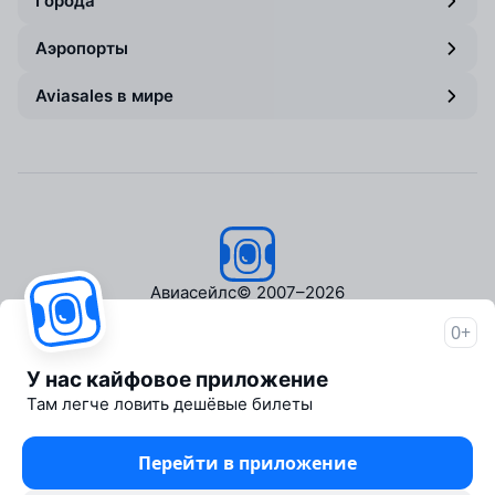
Города
Аэропорты
Aviasales в мире
Авиасейлс
© 2007–2026
0+
Об Авиасейлс
Пресс‑центр
У нас кайфовое приложение
Travelpayouts
Там легче ловить дешёвые билеты
Партнёрская программа
Медиа Yo'lovchi
Перейти в приложение
Трэвел‑медиа Aviasales.uz
Юридические документы