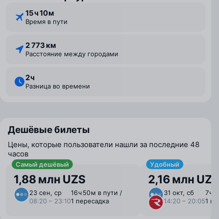
15 ⁠ч 10 ⁠м
Время в пути
2 773 км
Расстояние между городами
2 ⁠ч
Разница во времени
Дешёвые билеты
Цены, которые пользователи нашли за последние 48
часов
Самый дешёвый
Удобный
1,88 млн UZS
2,16 млн UZ
23 сен, ср
16 ⁠ч 50 ⁠м в пути /
31 окт, сб
7 ⁠ч 
08:20 – 23:10
1 пересадка
14:20 – 20:05
1 п