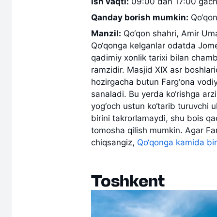
Ish vaqti:
09:00 dan 17:00 gach
Qanday borish mumkin:
Qo‘qon 
Manzil:
Qo‘qon shahri, Amir Uma
Qo‘qonga kelganlar odatda Jome 
qadimiy xonlik tarixi bilan cham
ramzidir. Masjid XIX asr boshlar
hozirgacha butun Farg‘ona vodiy
sanaladi. Bu yerda ko‘rishga arz
yog‘och ustun ko‘tarib turuvchi 
birini takrorlamaydi, shu bois 
tomosha qilish mumkin. Agar Far
chiqsangiz,
Qo‘qonga kamida bir k
Toshkent