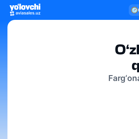
O‘z
q
Farg‘ona