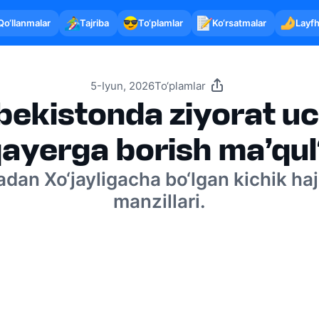
Qo‘llanmalar
Tajriba
To‘plamlar
Ko‘rsatmalar
Layfh
5-Iyun, 2026
To‘plamlar
bekistonda ziyorat u
ayerga borish ma’qu
dan Xo‘jayligacha bo‘lgan kichik haj
manzillari.