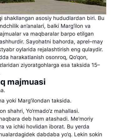
gi shakllangan asosiy hududlardan biri. Bu
chilik an’analari, balki Marg‘ilon va
jmualar va maqbaralar barpo etilgan
 mashhurdir. Sayohatni bahorda, aprel–may
yabr oylarida rejalashtirish eng qulaydir.
zdda harakatlanish osonroq, Qo‘qon,
laridan ziyoratgohlarga esa taksida 15–
.
diq majmuasi
a.
a yoki Marg‘ilondan taksida.
lon shahri, Yo‘rmado‘z mahallasi.
i maqbara deb ham atashadi. Me’moriy
 va ichki hovlidan iborat. Bu yerda
mualardagidek dabdaba yo‘q. Lekin sokin