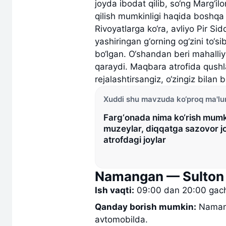
joyda ibodat qilib, so‘ng Marg‘il
qilish mumkinligi haqida boshqa 
Rivoyatlarga ko‘ra, avliyo Pir Sid
yashiringan g‘orning og‘zini to‘si
bo‘lgan. O‘shandan beri mahalliy
qaraydi. Maqbara atrofida qushl
rejalashtirsangiz, o‘zingiz bilan 
Xuddi shu mavzuda ko‘proq ma'l
Farg‘onada nima ko‘rish mumk
muzeylar, diqqatga sazovor jo
atrofdagi joylar
Namangan — Sulton 
Ish vaqti:
09:00 dan 20:00 gac
Qanday borish mumkin:
Namang
avtomobilda.