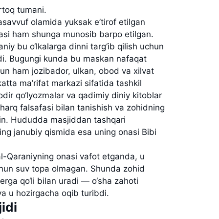
rtoq tumani.
savvuf olamida yuksak e’tirof etilgan
uasi ham shunga munosib barpo etilgan.
niy bu o‘lkalarga dinni targ‘ib qilish uchun
i. Bugungi kunda bu maskan nafaqat
hun ham jozibador, ulkan, obod va xilvat
tta ma’rifat markazi sifatida tashkil
dir qo‘lyozmalar va qadimiy diniy kitoblar
arq falsafasi bilan tanishish va zohidning
kin. Hududda masjiddan tashqari
ng janubiy qismida esa uning onasi Bibi
al-Qaraniyning onasi vafot etganda, u
chun suv topa olmagan. Shunda zohid
 yerga qo‘li bilan uradi — o‘sha zahoti
 va u hozirgacha oqib turibdi.
idi