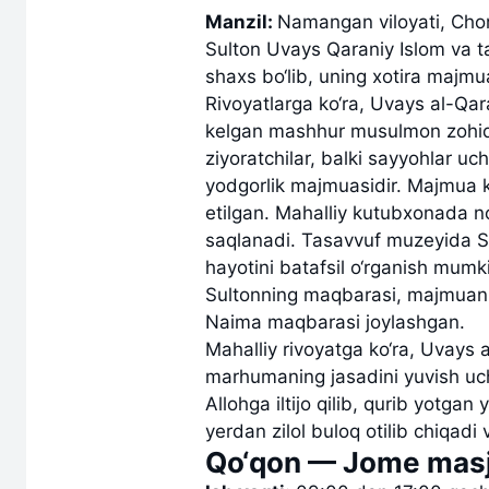
Manzil:
Namangan viloyati, Cho
Sulton Uvays Qaraniy Islom va ta
shaxs bo‘lib, uning xotira majm
Rivoyatlarga ko‘ra, Uvays al-Qara
kelgan mashhur musulmon zohid
ziyoratchilar, balki sayyohlar uc
yodgorlik majmuasidir. Majmua ka
etilgan. Mahalliy kutubxonada no
saqlanadi. Tasavvuf muzeyida Sh
hayotini batafsil o‘rganish mum
Sultonning maqbarasi, majmuani
Naima maqbarasi joylashgan.
Mahalliy rivoyatga ko‘ra, Uvays 
marhumaning jasadini yuvish u
Allohga iltijo qilib, qurib yotgan
yerdan zilol buloq otilib chiqadi
Qo‘qon — Jome masj