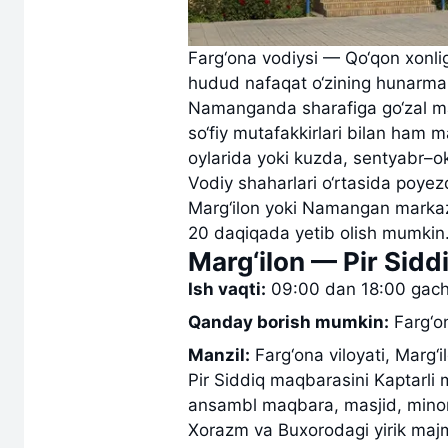
Farg‘ona vodiysi — Qo‘qon xonli
hudud nafaqat o‘zining hunarmand
Namanganda sharafiga go‘zal ma
so‘fiy mutafakkirlari bilan ham
oylarida yoki kuzda, sentyabr–okt
Vodiy shaharlari o‘rtasida poye
Marg‘ilon yoki Namangan markaz
20 daqiqada yetib olish mumkin
Marg‘ilon — Pir Sid
Ish vaqti:
09:00 dan 18:00 gach
Qanday borish mumkin:
Farg‘on
Manzil:
Farg‘ona viloyati, Marg‘i
Pir Siddiq maqbarasini Kaptarl
ansambl maqbara, masjid, minora
Xorazm va Buxorodagi yirik maj