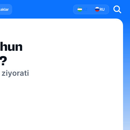
aklar
UZ
RU
chun
l?
 ziyorati