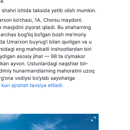
a.
shahri ichida taksida yetib olish mumkin.
rxon ko‘chasi, 1A, Chorsu maydoni.
masjidini ziyorat qiladi. Bu shaharning
barchas bog‘liq bo‘lgan bosh me’moriy
ida Umarxon buyrug‘i bilan qurilgan va u
sidagi eng mahobatli inshootlardan biri
iydigan asosiy jihat — 98 ta o‘ymakor
ulkan ayvon. Ustunlardagi naqshlar bir-
qadimiy hunarmandlarning mahoratini uzoq
g‘ona vodiysi bo‘ylab sayohatga
un ajratish tavsiya etiladi.