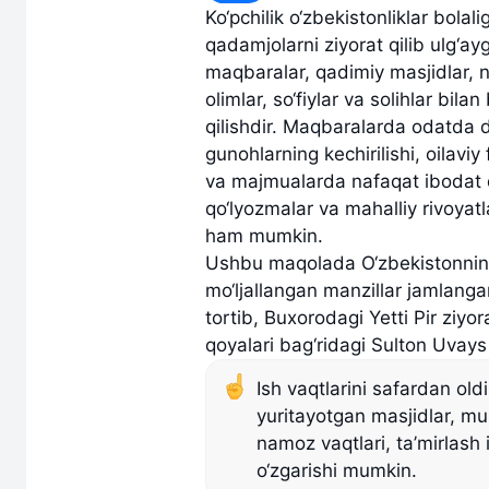
Ko‘pchilik o‘zbekistonliklar bol
qadamjolarni ziyorat qilib ulg‘a
maqbaralar, qadimiy masjidlar, 
olimlar, so‘fiylar va solihlar bil
qilishdir. Maqbaralarda odatda du
gunohlarning kechirilishi, oilaviy 
va majmualarda nafaqat ibodat qi
qo‘lyozmalar va mahalliy rivoyatla
ham mumkin.
Ushbu maqolada O‘zbekistonning 
mo‘ljallangan manzillar jamlang
tortib, Buxorodagi Yetti Pir ziy
qoyalari bag‘ridagi Sulton Uvay
Ish vaqtlarini safardan old
yuritayotgan masjidlar, mu
namoz vaqtlari, ta’mirlas
o‘zgarishi mumkin.