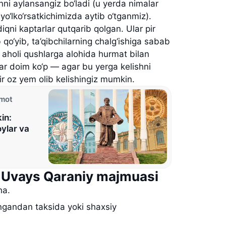
onni aylansangiz bo‘ladi (u yerda nimalar
yo‘lko‘rsatkichimizda aytib o‘tganmiz).
diqni kaptarlar qutqarib qolgan. Ular pir
b qo‘yib, ta’qibchilarning chalg‘ishiga sabab
 aholi qushlarga alohida hurmat bilan
ar doim ko‘p — agar bu yerga kelishni
bir oz yem olib kelishingiz mumkin.
umot
in:
ylar va
Uvays Qaraniy majmuasi
ha.
andan taksida yoki shaxsiy