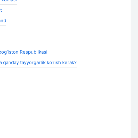
t
and
og‘iston Respublikasi
a qanday tayyorgarlik ko‘rish kerak?