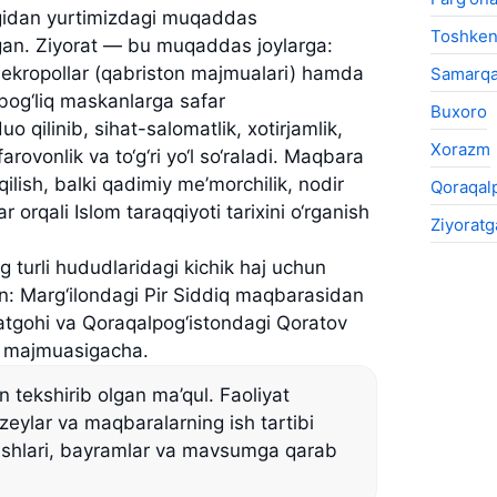
aligidan yurtimizdagi muqaddas
Toshken
ygan. Ziyorat — bu muqaddas joylarga:
nekropollar (qabriston majmualari) hamda
Samarq
an bog‘liq maskanlarga safar
Buxoro
o qilinib, sihat-salomatlik, xotirjamlik,
Xorazm
farovonlik va to‘g‘ri yo‘l so‘raladi. Maqbara
lish, balki qadimiy me’morchilik, nodir
Qoraqalp
r orqali Islom taraqqiyoti tarixini o‘rganish
Ziyoratg
turli hududlaridagi kichik haj uchun
an: Marg‘ilondagi Pir Siddiq maqbarasidan
oratgohi va Qoraqalpog‘istondagi Qoratov
s majmuasigacha.
in tekshirib olgan ma’qul. Faoliyat
zeylar va maqbaralarning ish tartibi
h ishlari, bayramlar va mavsumga qarab