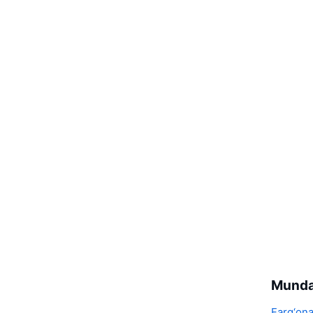
Munda
Farg‘ona