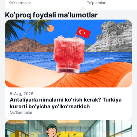
Ko‘rsatmalar
To‘plamlar
haqi
12 ta sanatoriy
Ko‘proq foydali ma'lumotlar
5-Avg, 2026
Antaliyada nimalarni koʻrish kerak? Turkiya
kurorti boʻyicha yoʻlkoʻrsatkich
Qo‘llanmalar