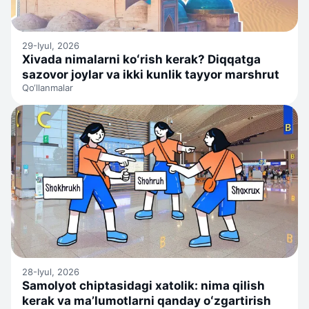
29-Iyul, 2026
Xivada nimalarni koʻrish kerak? Diqqatga
sazovor joylar va ikki kunlik tayyor marshrut
Qo‘llanmalar
28-Iyul, 2026
Samolyot chiptasidagi xatolik: nima qilish
kerak va ma’lumotlarni qanday oʻzgartirish