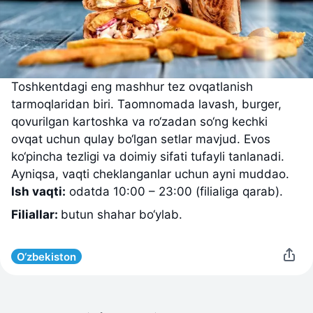
Toshkentdagi eng mashhur tez ovqatlanish
tarmoqlaridan biri. Taomnomada lavash, burger,
qovurilgan kartoshka va ro‘zadan so‘ng kechki
ovqat uchun qulay bo‘lgan setlar mavjud. Evos
ko‘pincha tezligi va doimiy sifati tufayli tanlanadi.
Ayniqsa, vaqti cheklanganlar uchun ayni muddao.
Ish vaqti:
odatda 10:00 – 23:00 (filialiga qarab).
Filiallar:
butun shahar bo‘ylab.
O‘zbekiston