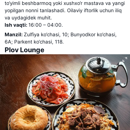
to‘yimli beshbarmoq yoki xushxo‘r mastava va yangi
yopilgan nonni tanlashadi. Oilaviy iftorlik uchun iliq
va uydagidek muhit.
Ish vaqti:
16:00 – 04:00.
Manzil:
Zulfiya ko‘chasi, 10; Bunyodkor ko‘chasi,
6A; Parkent ko‘chasi, 118.
Plov Lounge