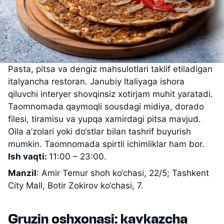
Pasta, pitsa va dengiz mahsulotlari taklif etiladigan
italyancha restoran. Janubiy Italiyaga ishora
qiluvchi interyer shovqinsiz xotirjam muhit yaratadi.
Taomnomada qaymoqli sousdagi midiya, dorado
filesi, tiramisu va yupqa xamirdagi pitsa mavjud.
Oila a’zolari yoki do‘stlar bilan tashrif buyurish
mumkin. Taomnomada spirtli ichimliklar ham bor.
Ish vaqti:
11:00 – 23:00.
Manzil
: Amir Temur shoh ko‘chasi, 22/5; Tashkent
City Mall, Botir Zokirov ko‘chasi, 7.
Gruzin oshxonasi: kavkazcha