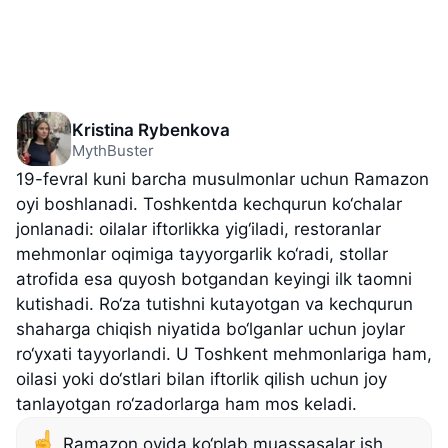
Kristina Rybenkova
MythBuster
19-fevral kuni barcha musulmonlar uchun Ramazon
oyi boshlanadi. Toshkentda kechqurun ko‘chalar
jonlanadi: oilalar iftorlikka yig‘iladi, restoranlar
mehmonlar oqimiga tayyorgarlik ko‘radi, stollar
atrofida esa quyosh botgandan keyingi ilk taomni
kutishadi. Ro‘za tutishni kutayotgan va kechqurun
shaharga chiqish niyatida bo‘lganlar uchun joylar
ro‘yxati tayyorlandi. U Toshkent mehmonlariga ham,
oilasi yoki do‘stlari bilan iftorlik qilish uchun joy
tanlayotgan ro‘zadorlarga ham mos keladi.
Ramazon oyida ko‘plab muassasalar ish