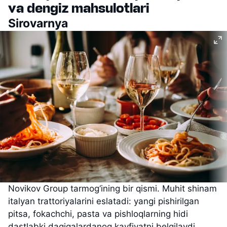
va dengiz mahsulotlari
Sirovarnya
Novikov Group tarmog‘ining bir qismi. Muhit shinam
italyan trattoriyalarini eslatadi: yangi pishirilgan
pitsa, fokachchi, pasta va pishloqlarning hidi
dastlabki daqiqalardanoq kayfiyatni belgilaydi.