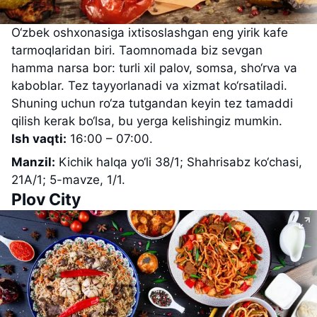
O‘zbek oshxonasiga ixtisoslashgan eng yirik kafe
tarmoqlaridan biri. Taomnomada biz sevgan
hamma narsa bor: turli xil palov, somsa, sho‘rva va
kaboblar. Tez tayyorlanadi va xizmat ko‘rsatiladi.
Shuning uchun ro‘za tutgandan keyin tez tamaddi
qilish kerak bo‘lsa, bu yerga kelishingiz mumkin.
Ish vaqti:
16:00 – 07:00.
Manzil:
Kichik halqa yo‘li 38/1; Shahrisabz ko‘chasi,
21A/1; 5-mavze, 1/1.
Plov City