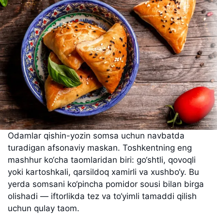
Odamlar qishin-yozin somsa uchun navbatda
turadigan afsonaviy maskan. Toshkentning eng
mashhur ko‘cha taomlaridan biri: go‘shtli, qovoqli
yoki kartoshkali, qarsildoq xamirli va xushbo‘y. Bu
yerda somsani ko‘pincha pomidor sousi bilan birga
olishadi — iftorlikda tez va to‘yimli tamaddi qilish
uchun qulay taom.