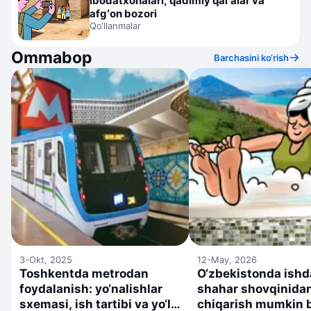
ibodatxonalari, qadimiy qalʼalar va
afgʻon bozori
Qo‘llanmalar
Ommabop
Barchasini ko‘rish
3-Okt, 2025
12-May, 2026
Toshkentda metrodan
O‘zbekistonda ishd
foydalanish: yo‘nalishlar
shahar shovqinidan
sxemasi, ish tartibi va yo‘l
chiqarish mumkin b