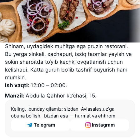
Shinam, uydagidek muhitga ega gruzin restorani.
Bu yerga xinkali, xachapuri, issiq taomlar yeyish va
sokin sharoitda to‘yib kechki ovqatlanish uchun
kelishadi. Katta guruh bo‘lib tashrif buyurish ham
mumkin.
Ish vaqti:
12:00 – 02:00.
Manzil:
Abdulla Qahhor ko‘chasi, 15.
Keling,  bunday qilamiz: sizdan  Aviasales.uzʼga 
obuna bo’lish,  bizdan esa — hurmat va ehtirom
Telegram
Instagram