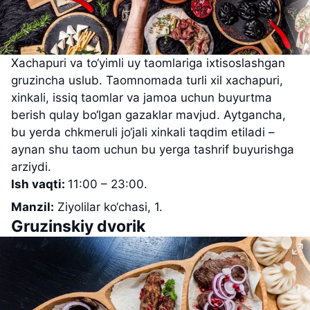
Xachapuri va to‘yimli uy taomlariga ixtisoslashgan
gruzincha uslub. Taomnomada turli xil xachapuri,
xinkali, issiq taomlar va jamoa uchun buyurtma
berish qulay bo‘lgan gazaklar mavjud. Aytgancha,
bu yerda chkmeruli jo‘jali xinkali taqdim etiladi –
aynan shu taom uchun bu yerga tashrif buyurishga
arziydi.
Ish vaqti:
11:00 – 23:00.
Manzil:
Ziyolilar ko‘chasi, 1.
Gruzinskiy dvorik