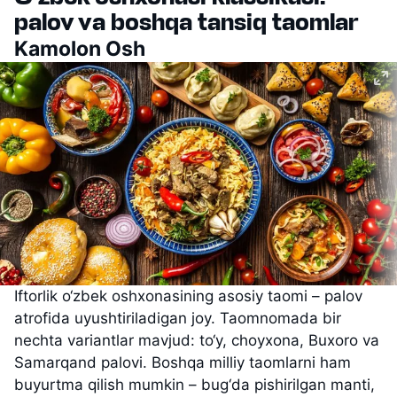
palov va boshqa tansiq taomlar
Kamolon Osh
Iftorlik o‘zbek oshxonasining asosiy taomi – palov
atrofida uyushtiriladigan joy. Taomnomada bir
nechta variantlar mavjud: to‘y, choyxona, Buxoro va
Samarqand palovi. Boshqa milliy taomlarni ham
buyurtma qilish mumkin – bug‘da pishirilgan manti,