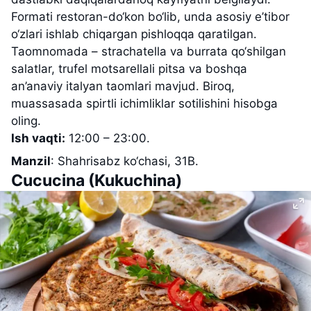
Formati restoran-do‘kon bo‘lib, unda asosiy e’tibor
o‘zlari ishlab chiqargan pishloqqa qaratilgan.
Taomnomada – strachatella va burrata qo‘shilgan
salatlar, trufel motsarellali pitsa va boshqa
an’anaviy italyan taomlari mavjud. Biroq,
muassasada spirtli ichimliklar sotilishini hisobga
oling.
Ish vaqti:
12:00 – 23:00.
Manzil
: Shahrisabz ko‘chasi, 31B.
Cucucina (Kukuchina)