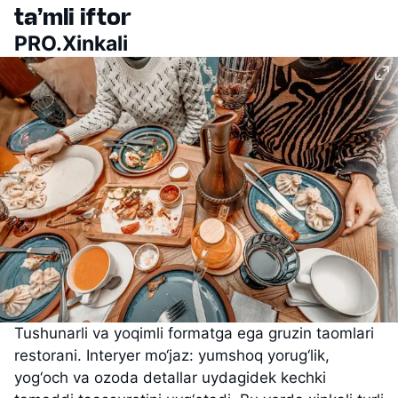
ta’mli iftor
PRO.Xinkali
Tushunarli va yoqimli formatga ega gruzin taomlari
restorani. Interyer mo‘jaz: yumshoq yorug‘lik,
yog‘och va ozoda detallar uydagidek kechki