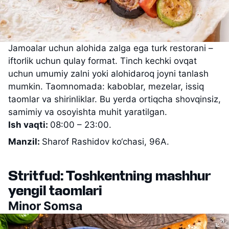
Jamoalar uchun alohida zalga ega turk restorani –
iftorlik uchun qulay format. Tinch kechki ovqat
uchun umumiy zalni yoki alohidaroq joyni tanlash
mumkin. Taomnomada: kaboblar, mezelar, issiq
taomlar va shirinliklar. Bu yerda ortiqcha shovqinsiz,
samimiy va osoyishta muhit yaratilgan.
Ish vaqti:
08:00 – 23:00.
Manzil:
Sharof Rashidov ko‘chasi, 96A.
Stritfud: Toshkentning mashhur
yengil taomlari
Minor Somsa