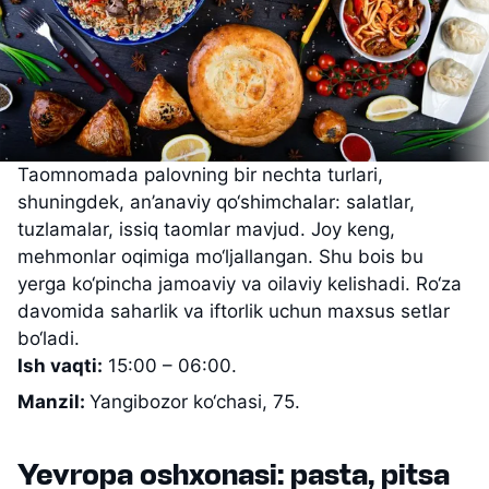
Taomnomada palovning bir nechta turlari,
shuningdek, an’anaviy qo‘shimchalar: salatlar,
tuzlamalar, issiq taomlar mavjud. Joy keng,
mehmonlar oqimiga mo‘ljallangan. Shu bois bu
yerga ko‘pincha jamoaviy va oilaviy kelishadi. Ro‘za
davomida saharlik va iftorlik uchun maxsus setlar
bo‘ladi.
Ish vaqti:
15:00 – 06:00.
Manzil:
Yangibozor ko‘chasi, 75.
Yevropa oshxonasi: pasta, pitsa