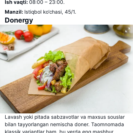
Ish vaqti:
08:00 – 23:00.
Manzil:
Istiqbol ko‘chasi, 45/1.
Donergy
Lavash yoki pitada sabzavotlar va maxsus souslar
bilan tayyorlangan nemischa doner. Taomnomada
klassik variantlar ham, bu yerda eng mashhur