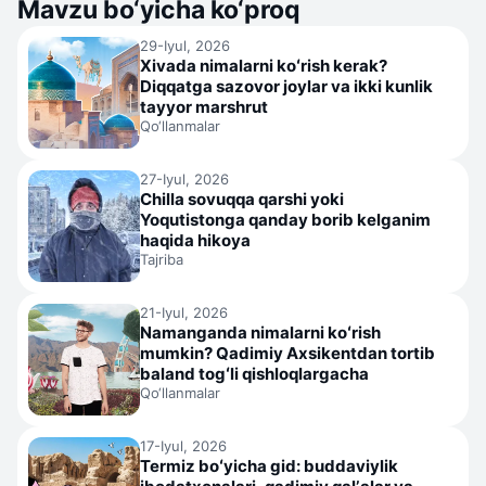
Mavzu bo‘yicha ko‘proq
29-Iyul, 2026
Xivada nimalarni koʻrish kerak?
Diqqatga sazovor joylar va ikki kunlik
tayyor marshrut
Qo‘llanmalar
27-Iyul, 2026
Chilla sovuqqa qarshi yoki
Yoqutistonga qanday borib kelganim
haqida hikoya
Tajriba
21-Iyul, 2026
Namanganda nimalarni koʻrish
mumkin? Qadimiy Axsikentdan tortib
baland togʻli qishloqlargacha
Qo‘llanmalar
17-Iyul, 2026
Termiz boʻyicha gid: buddaviylik