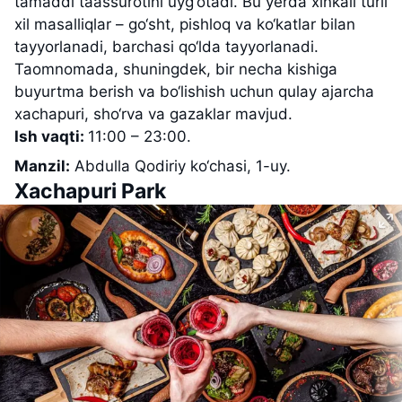
tamaddi taassurotini uyg‘otadi. Bu yerda xinkali turli
xil masalliqlar – go‘sht, pishloq va ko‘katlar bilan
tayyorlanadi, barchasi qo‘lda tayyorlanadi.
Taomnomada, shuningdek, bir necha kishiga
buyurtma berish va bo‘lishish uchun qulay ajarcha
xachapuri, sho‘rva va gazaklar mavjud.
Ish vaqti:
11:00 – 23:00.
Manzil:
Abdulla Qodiriy ko‘chasi, 1-uy.
Xachapuri Park