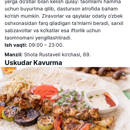
yerga do‘stlar bilan kelish qulay: taomlarni hamma
uchun buyurtma qilib, dasturxon atrofida baham
ko‘rish mumkin. Ziravorlar va qaylalar odatiy o‘zbek
oshxonasidan farq qiladigan ta’mlarni beradi, sarxil
sabzavotlar va ko‘katlar esa iftorlik uchun
taomnomani yengillashtiradi.
Ish vaqti:
09:00 – 23:00.
Manzil:
Shota Rustaveli ko‘chasi, 69.
Uskudar Kavurma