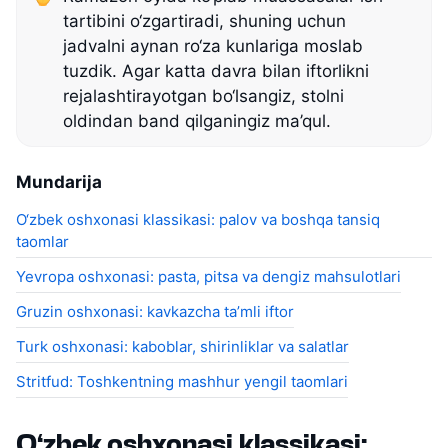
tartibini o‘zgartiradi, shuning uchun
jadvalni aynan ro‘za kunlariga moslab
tuzdik. Agar katta davra bilan iftorlikni
rejalashtirayotgan bo‘lsangiz, stolni
oldindan band qilganingiz ma’qul.
Mundarija
O‘zbek oshxonasi klassikasi: palov va boshqa tansiq
taomlar
Yevropa oshxonasi: pasta, pitsa va dengiz mahsulotlari
Gruzin oshxonasi: kavkazcha ta’mli iftor
Turk oshxonasi: kaboblar, shirinliklar va salatlar
Stritfud: Toshkentning mashhur yengil taomlari
O‘zbek oshxonasi klassikasi: