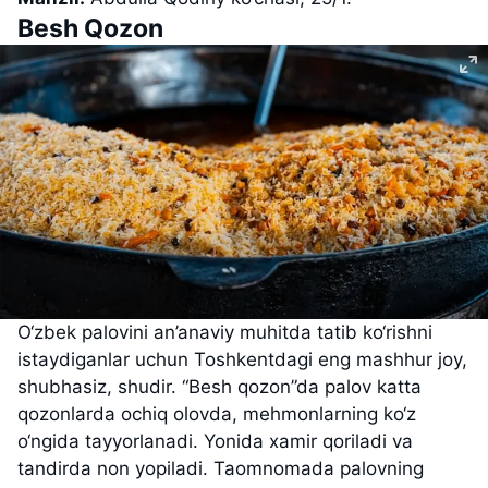
Besh Qozon
O‘zbek palovini an’anaviy muhitda tatib ko‘rishni
istaydiganlar uchun Toshkentdagi eng mashhur joy,
shubhasiz, shudir. “Besh qozon”da palov katta
qozonlarda ochiq olovda, mehmonlarning ko‘z
o‘ngida tayyorlanadi. Yonida xamir qoriladi va
tandirda non yopiladi. Taomnomada palovning