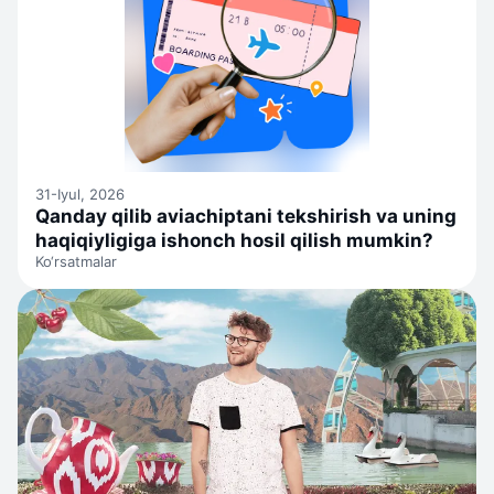
31-Iyul, 2026
Qanday qilib aviachiptani tekshirish va uning
haqiqiyligiga ishonch hosil qilish mumkin?
Ko‘rsatmalar