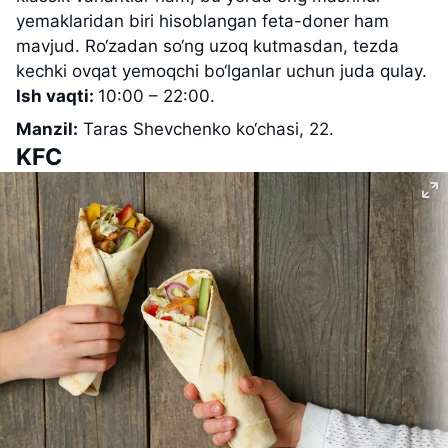
yemaklaridan biri hisoblangan feta-doner ham
mavjud. Ro‘zadan so‘ng uzoq kutmasdan, tezda
kechki ovqat yemoqchi bo‘lganlar uchun juda qulay.
Ish vaqti:
10:00 – 22:00.
Manzil:
Taras Shevchenko ko‘chasi, 22.
KFC