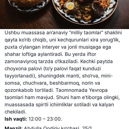
Ushbu muassasa an’anaviy “milliy taomlar” shaklini
qayta ko‘rib chiqib, uni kechqurunlari xira yorug‘lik,
puxta o‘ylangan interyer va jonli musiqaga ega
shahar loftiga aylantiradi. Bu yerda iftor
zamonaviyroq tarzda o‘tkaziladi. Kechki paytda
choyxona palovi (to‘y palovi faqat kunduzi
tayyorlanadi), shuningdek manti, sho‘rva, mini-
somsa, chuchvara, beshbarmoq, norin va
qozonkabob tortiladi. Taomnomada Yevropa
taomlari ham mavjud. Shuni ham e’tiborga olingki,
muassasada spirtli ichimliklar sotiladi va kalyan
chekiladi.
Ish vaqti:
12:00 – 23:00.
Manzil:
Abdulla Qodiriy ko‘chasi, 25/1.