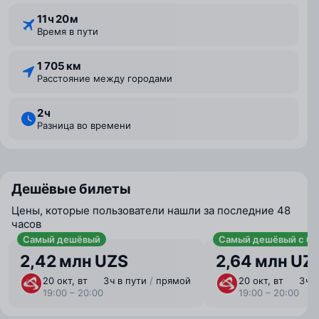
11 ⁠ч 20 ⁠м
Время в пути
1 705 км
Расстояние между городами
2 ⁠ч
Разница во времени
Дешёвые билеты
Цены, которые пользователи нашли за последние 48
часов
Самый дешёвый
Самый дешёвый с ба
2,42 млн UZS
2,64 млн UZ
20 окт, вт
3 ⁠ч в пути
/
прямой
20 окт, вт
3 ⁠ч
19:00 – 20:00
19:00 – 20:00