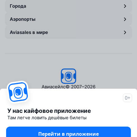
Города
Аэропорты
Aviasales в мире
Авиасейлс
© 2007–2026
0+
Об Авиасейлс
Пресс‑центр
У нас кайфовое приложение
Travelpayouts
Там легче ловить дешёвые билеты
Партнёрская программа
Медиа Yo'lovchi
Перейти в приложение
Трэвел‑медиа Aviasales.uz