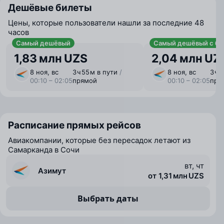
Дешёвые билеты
Цены, которые пользователи нашли за последние 48
часов
Самый дешёвый
Самый дешёвый с ба
1,83 млн UZS
2,04 млн UZ
8 ноя, вс
3 ⁠ч 55 ⁠м в пути
/
8 ноя, вс
3 ⁠ч 
00:10 – 02:05
прямой
00:10 – 02:05
пря
Расписание прямых рейсов
Авиакомпании, которые без пересадок летают из
Самарканда в Сочи
вт, чт
Азимут
от 1,31 млн UZS
Выбрать даты