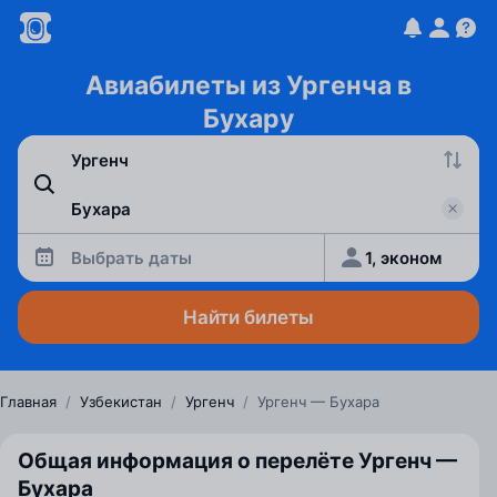
Авиабилеты из Ургенча в
Бухару
Выбрать даты
1, эконом
Найти билеты
Главная
/
Узбекистан
/
Ургенч
/
Ургенч — Бухара
Общая информация о перелёте Ургенч —
Бухара