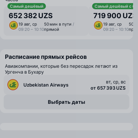
Самый дешёвый
Самый дешёвый с ба
652 382 UZS
719 900 UZS
19 авг, ср
50 мин в пути
/
19 авг, ср
50 м
09:20 – 10:10
прямой
09:20 – 10:10
пря
Расписание прямых рейсов
Авиакомпании, которые без пересадок летают из
Ургенча в Бухару
вт, ср, вс
Uzbekistan Airways
от 657 393 UZS
Выбрать даты