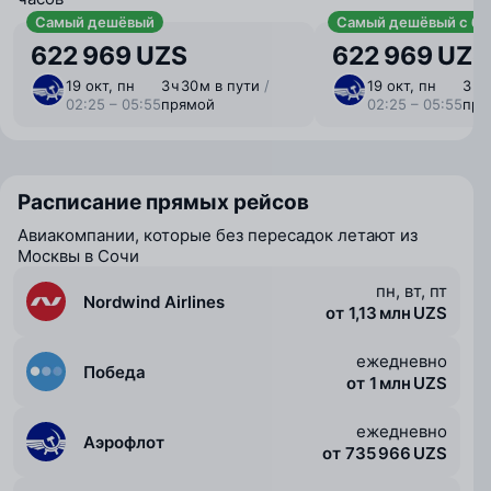
Самый дешёвый
Самый дешёвый с ба
622 969 UZS
622 969 UZS
19 окт, пн
3 ⁠ч 30 ⁠м в пути
/
19 окт, пн
3 ⁠ч
02:25 – 05:55
прямой
02:25 – 05:55
пря
Расписание прямых рейсов
Авиакомпании, которые без пересадок летают из
Москвы в Сочи
пн, вт, пт
Nordwind Airlines
от 1,13 млн UZS
ежедневно
Победа
от 1 млн UZS
ежедневно
Аэрофлот
от 735 966 UZS