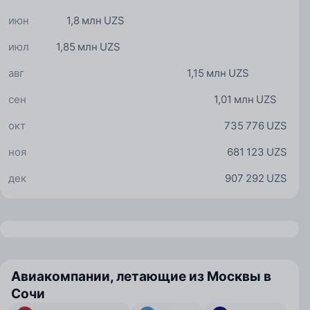
июн
1,8 млн UZS
июл
1,85 млн UZS
авг
1,15 млн UZS
сен
1,01 млн UZS
окт
735 776 UZS
ноя
681 123 UZS
дек
907 292 UZS
Авиакомпании, летающие из Москвы в
Сочи