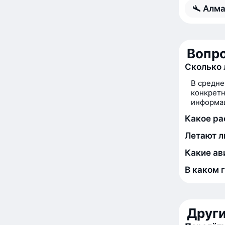
Алма
Вопро
Сколько 
В средне
конкретн
информац
Какое ра
Летают л
Какие ав
В каком 
Друг