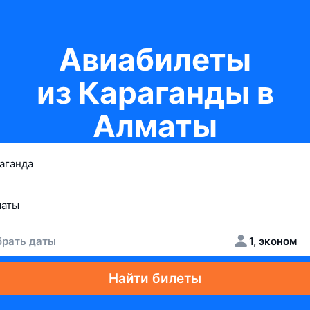
Авиабилеты
из Караганды в
Алматы
рать даты
1, эконом
Найти билеты