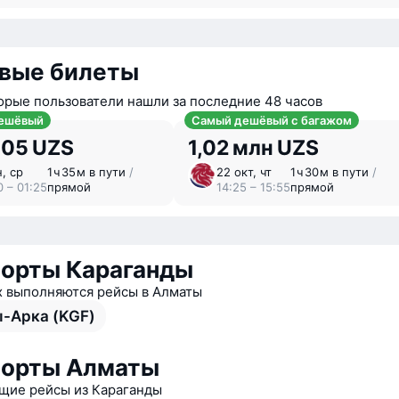
вые билеты
орые пользователи нашли за последние 48 часов
ешёвый
Самый дешёвый с багажом
605 UZS
1,02 млн UZS
н, ср
1 ⁠ч 35 ⁠м в пути
/
22 окт, чт
1 ⁠ч 30 ⁠м в пути
/
0 – 01:25
прямой
14:25 – 15:55
прямой
орты Караганды
х выполняются рейсы в Алматы
-Арка (KGF)
порты Алматы
ие рейсы из Караганды