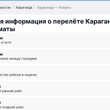
захстан
/
Караганда
/
Караганда — Алматы
 информация о перелёте Карага
маты
 ⁠м
я в пути
км
тояние между городами
чество рейсов в неделю
5
й ранний рейс
0
й поздний рейс