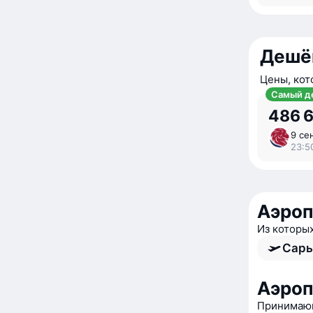
Дешё
Цены, кот
Самый д
486 
9 се
23:5
Аэроп
Из которы
Сары
Аэро
Принимающ