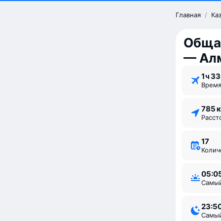
Главная
/
Ка
Общая
— Ал
1 ⁠ч 33
Врем
785 
Расс
17
Коли
05:0
Самы
23:5
Самы