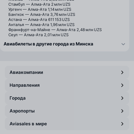
Стамбул — Алма-Ата
2 млн UZS
Ургенч — Алма-Ата
1,14 млн UZS
Бангкок — Алма-Ата
3,76 млн UZS
Астана — Алма-Ата
611 153 UZS
Анталья — Алма-Ата
1,96 млн UZS
Франкфурт-на-Майне — Алма-Ата
2,48 млн UZS
Сеул — Алма-Ата
2,01 млн UZS
Авиабилеты в другие города из Минска
Авиакомпании
Направления
Города
Аэропорты
Aviasales в мире