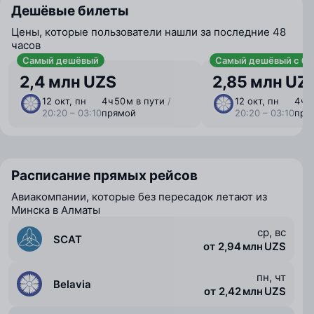
Дешёвые билеты
Цены, которые пользователи нашли за последние 48
часов
Самый дешёвый
Самый дешёвый с ба
2,4 млн UZS
2,85 млн UZ
12 окт, пн
4 ⁠ч 50 ⁠м в пути
/
12 окт, пн
4 ⁠ч 
20:20 – 03:10
прямой
20:20 – 03:10
пря
Расписание прямых рейсов
Авиакомпании, которые без пересадок летают из
Минска в Алматы
ср, вс
SCAT
от 2,94 млн UZS
пн, чт
Belavia
от 2,42 млн UZS