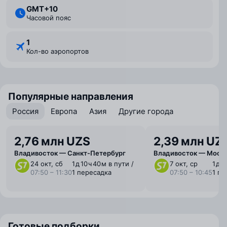
GMT+10
Часовой пояс
1
Кол-во аэропортов
Популярные направления
Россия
Европа
Азия
Другие города
2,76 млн UZS
2,39 млн UZ
Владивосток — Санкт-Петербург
Владивосток — Моск
24 окт, сб
1 ⁠д 10 ⁠ч 40 ⁠м в пути /
7 окт, ср
1 ⁠д 9
07:50 – 11:30
1 пересадка
07:50 – 10:45
1 пе
Готовые подборки