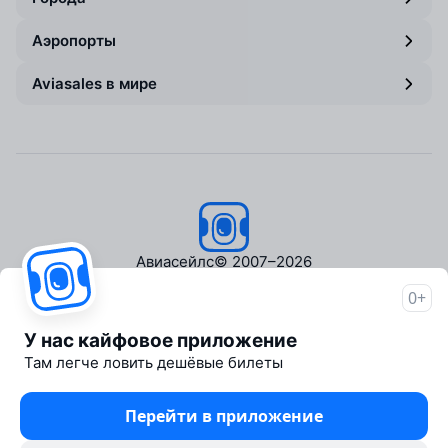
Аэропорты
Aviasales в мире
Авиасейлс
© 2007–2026
0+
Об Авиасейлс
Пресс‑центр
У нас кайфовое приложение
Travelpayouts
Там легче ловить дешёвые билеты
Партнёрская программа
Медиа Yo'lovchi
Перейти в приложение
Трэвел‑медиа Aviasales.uz
Юридические документы