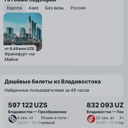
Европа
Азия
Без визы
Россия
от 6,49 млн UZS
Франкфурт-на-
Майне
Дешёвые билеты из Владивостока
Найденные пользователями за 48 часов
597 122 UZS
832 093 UZS
Владивосток — Преображение
Владивосток — Пеки
4 сен, пт
50 мин в пути
/
22 сен, вт
3 ⁠ч 
09:25 – 10:15
прямой
16:40 – 17:45
пря