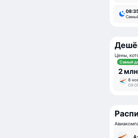
08:3
Самы
Дешё
Цены, кот
Самый д
2 млн
8 ноя
09:00
Расп
Авиакомпа
А