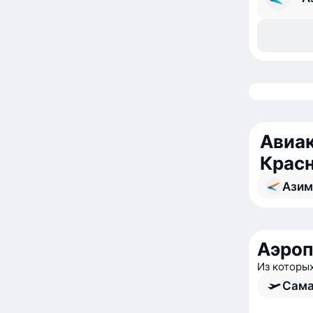
Авиак
Крас
Азим
Аэроп
Из которы
Сама