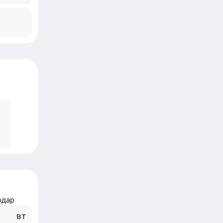
й
одар
вт