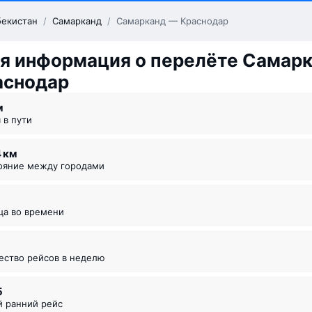
бекистан
/
Самарканд
/
Самарканд — Краснодар
я информация о перелёте Самар
аснодар
⁠м
я в пути
4 км
тояние между городами
ица во времени
чество рейсов в неделю
5
й ранний рейс