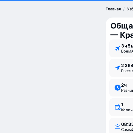
Главная
/
Уз
Обща
— Кр
3 ⁠ч 5 
Врем
2 36
Расс
2 ⁠ч
Разн
1
Коли
08:3
Самы