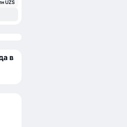
лн UZS
да в