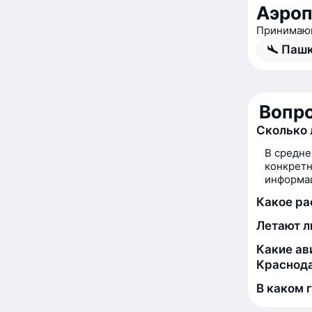
Аэроп
Принимающ
Пашк
Вопро
Сколько 
В средне
конкретн
информац
Какое ра
Летают л
Какие ав
Краснод
В каком 