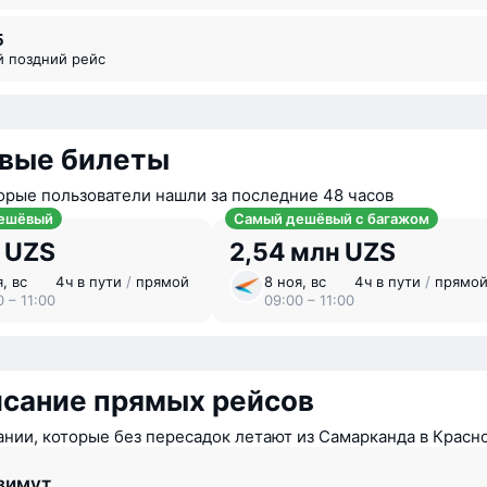
5
й поздний рейс
вые билеты
орые пользователи нашли за последние 48 часов
ешёвый
Самый дешёвый с багажом
 UZS
2,54 млн UZS
, вс
4 ⁠ч в пути
/
прямой
8 ноя, вс
4 ⁠ч в пути
/
прямо
 – 11:00
09:00 – 11:00
исание прямых рейсов
нии, которые без пересадок летают из Самарканда в Красн
зимут