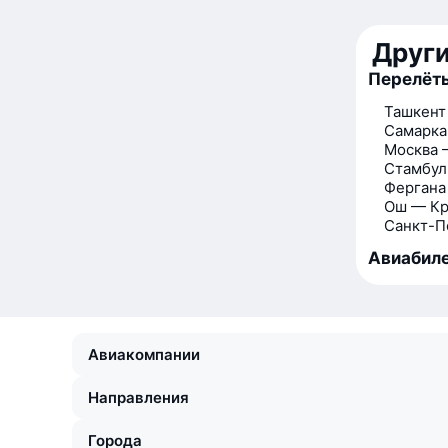
Друг
Перелёты
Ташкент
Самарка
Москва 
Стамбул
Фергана
Ош — Кр
Санкт-П
Авиабиле
Авиакомпании
Направления
Города