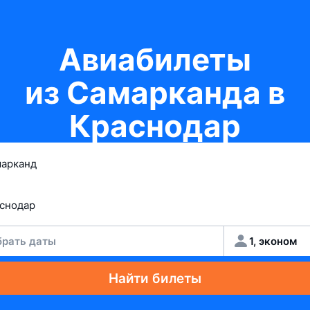
Авиабилеты
из Самарканда в
Краснодар
рать даты
1, эконом
Найти билеты