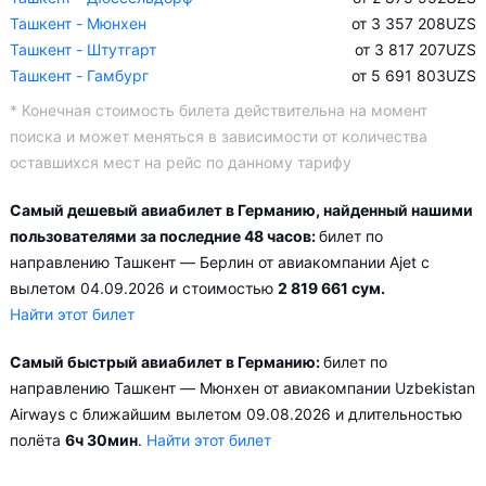
Ташкент - Мюнхен
от 3 357 208
UZS
Ташкент - Штутгарт
от 3 817 207
UZS
Ташкент - Гамбург
от 5 691 803
UZS
* Конечная стоимость билета действительна на момент
поиска и может меняться в зависимости от количества
оставшихся мест на рейс по данному тарифу
Самый дешевый авиабилет в Германию, найденный нашими
пользователями за последние 48 часов:
билет по
направлению Ташкент — Берлин от авиакомпании Ajet с
вылетом 04.09.2026 и стоимостью
2 819 661 сум.
Найти этот билет
Самый быстрый авиабилет в Германию:
билет по
направлению Ташкент — Мюнхен от авиакомпании Uzbekistan
Airways с ближайшим вылетом 09.08.2026 и длительностью
полёта
6ч 30мин
.
Найти этот билет