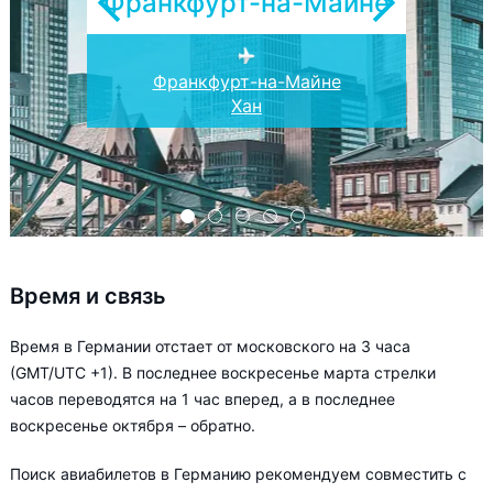
Франкфурт-на-Майне
Франц Йозеф Штраус
Франкфурт-на-Майне
Дюссельдорф
Бранденбург
Гамбург
Нидеррхейн
Хан
Время и связь
Время в Германии отстает от московского на 3 часа
(GMT/UTC +1). В последнее воскресенье марта стрелки
часов переводятся на 1 час вперед, а в последнее
воскресенье октября – обратно.
Поиск авиабилетов в Германию рекомендуем совместить с