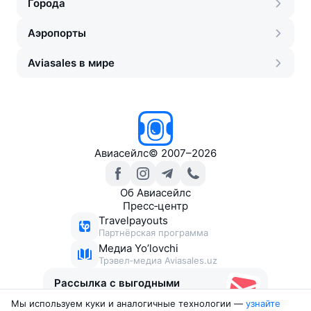
Города
Аэропорты
Aviasales в мире
Авиасейлс
©
2007–2026
Об Авиасейлс
Пресс‑центр
Travelpayouts
Партнёрская программа
Медиа Yo’lovchi
Трэвел‑медиа Aviasales.uz
Рассылка с выгодными
билетами
Мы используем куки и аналогичные технологии —
узнайте 