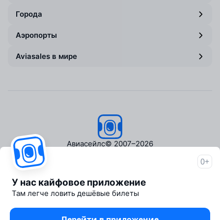
Города
Аэропорты
Aviasales в мире
Авиасейлс
© 2007–2026
0+
Об Авиасейлс
Пресс‑центр
У нас кайфовое приложение
Travelpayouts
Там легче ловить дешёвые билеты
Партнёрская программа
Медиа Yo'lovchi
Перейти в приложение
Трэвел‑медиа Aviasales.uz