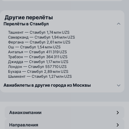
Другие перелёты
Перелёты в Стамбул
Ташкент — Стамбул
1,74 млн UZS
Самарканд — Стамбул
1,94 млн UZS
Фергана — Стамбул
2,61 млн UZS
Ош — Стамбул
1,54 млн UZS
Анталья — Стамбул
411 319 UZS
Трабзон — Стамбул
364 311 UZS
Джидда — Стамбул
1,17 млн UZS
Лондон — Стамбул
557 710 UZS
Бухара — Стамбул
2,89 млн UZS
Шымкент — Стамбул
1,27 млн UZS
Авиабилеты в другие города из Москвы
Авиакомпании
Направления