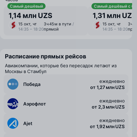
Самый дешёвый
Самый дешёвый с ба
1,14 млн UZS
1,31 млн UZS
15 окт, чт
3 ⁠ч 45 ⁠м в пути
/
15 окт, чт
3 ⁠ч 
14:35 – 18:20
прямой
14:35 – 18:20
пря
Расписание прямых рейсов
Авиакомпании, которые без пересадок летают из
Москвы в Стамбул
ежедневно
Победа
от 1,27 млн UZS
ежедневно
Аэрофлот
от 2,3 млн UZS
ежедневно
Ajet
от 1,92 млн UZS