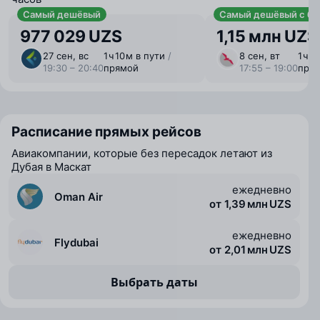
Самый дешёвый
Самый дешёвый с ба
977 029 UZS
1,15 млн UZS
27 сен, вс
1 ⁠ч 10 ⁠м в пути
/
8 сен, вт
1 ⁠ч 
19:30 – 20:40
прямой
17:55 – 19:00
пря
Расписание прямых рейсов
Авиакомпании, которые без пересадок летают из
Дубая в Маскат
ежедневно
Oman Air
от 1,39 млн UZS
ежедневно
Flydubai
от 2,01 млн UZS
Выбрать даты