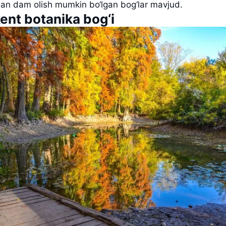
an dam olish mumkin bo‘lgan bog‘lar mavjud.
ent botanika bog‘i