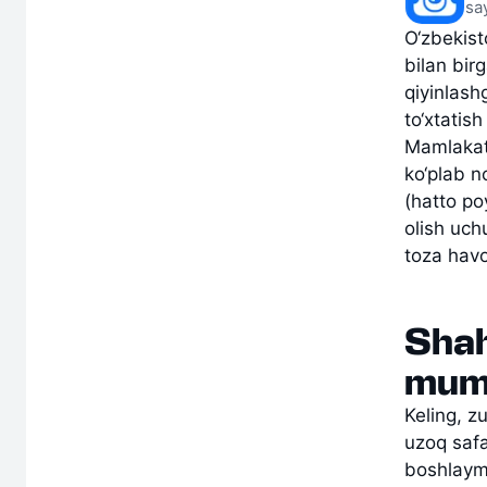
sa
O‘zbekist
bilan bir
qiyinlash
to‘xtatis
Mamlakati
ko‘plab n
(hatto po
olish uch
toza havo
Shah
mum
Keling, z
uzoq safa
boshlaym