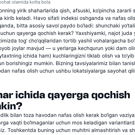
yohat olamida kotta bola
onning yirik shaharlarida qish, afsuski, ko‘pincha zararli
ga kirib keladi. Havo sifati indeksi oshganda va nafas oli
ganda, bitta asosiy savol paydo bo‘ladi: shunchaki yo‘tal
h uchun qayerga qochish kerak? Yaxshiyamki, najot juda 
mizda tog‘ cho‘qqilaridan tortib yashil vohalargacha bo‘
oyob joylar mavjud — u yerlarga kechqurun yoki dam olis
ytaxtning ichida ham) kuchlaringizni tiklab olish va to‘yi
un borishingiz mumkin. Bizning tavsiyalarimiz bilan tanis
dan nafas olish uchun ushbu lokatsiyalarga sayohat qil
ar ichida qayerga qochish
kin?
udlik bilan toza havodan nafas olish kerak bo‘lgan vaziy
rga vaqti bo‘lmaganlar uchun mos keladigan variantlar
iz. Toshkentda buning uchun muhitni almashtirish va s