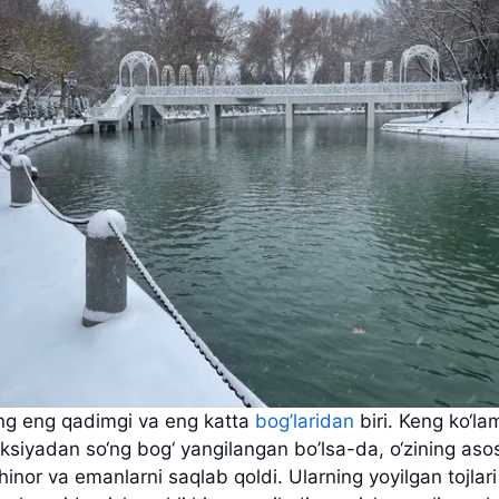
ng eng qadimgi va eng katta
bog’laridan
biri. Keng ko‘lam
ksiyadan so‘ng bog‘ yangilangan bo’lsa-da, o‘zining asos
hinor va emanlarni saqlab qoldi. Ularning yoyilgan tojlar