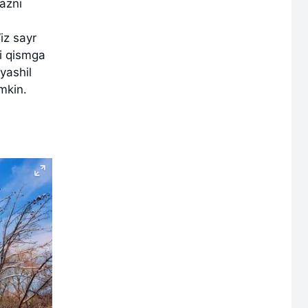
azni
iz sayr
ki qismga
 yashil
mkin.