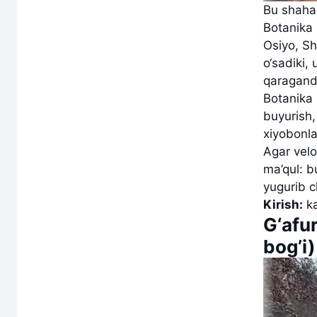
Bu shaha
Botanika 
Osiyo, Sh
o‘sadiki, 
qaraganda
Botanika 
buyurish,
xiyobonla
Agar velo
ma’qul: b
yugurib c
Kirish:
ka
G‘afu
bog’i)