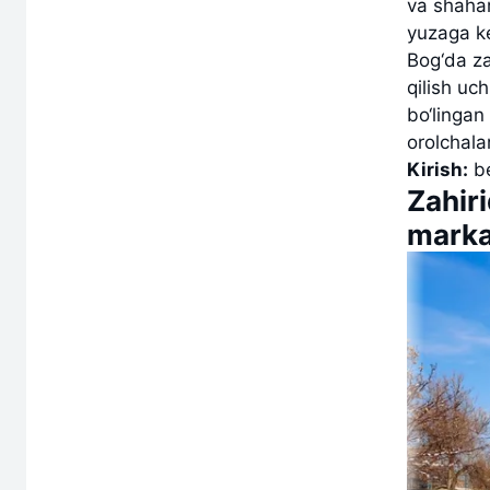
va shahar
yuzaga ke
Bog‘da za
qilish uc
bo‘lingan 
orolchal
Kirish:
be
Zahir
marka