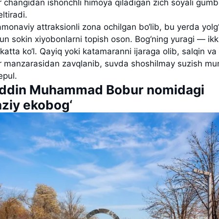
 changidan ishonchli himoya qiladigan zich soyali gumb
ltiradi.
monaviy attraksionli zona ochilgan bo‘lib, bu yerda yolg‘
hun sokin xiyobonlarni topish oson. Bog‘ning yuragi — ik
katta ko‘l. Qayiq yoki katamaranni ijaraga olib, salqin va
ar manzarasidan zavqlanib, suvda shoshilmay suzish mu
pul.
iddin Muhammad Bobur nomidagi
ziy ekobog‘