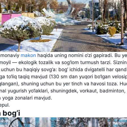
amonaviy
makon
haqida uning nomini o‘zi gapiradi. Bu y
moyil — ekologik tozalik va sog‘lom turmush tarzi. Sizni
 uchun bu haqiqiy sovg‘a: bog’ ichida dvigatelli har qan
ga to‘liq taqiq mavjud (130 sm dan yuqori bo‘lgan velosi
langan), shuning uchun bu yer tinch va havosi toza. H
nal yugurish yo‘laklari, shuningdek, vorkaut, badminton,
va yoga zonalari mavjud.
pul.
 bog‘i