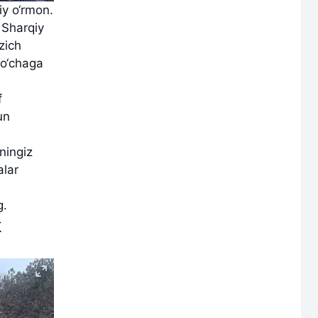
iy o‘rmon.
 Sharqiy
zich
 ko‘chaga
f
un
ningiz
alar
g.
k