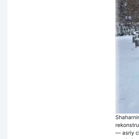
Shaharni
rekonstru
— asriy c