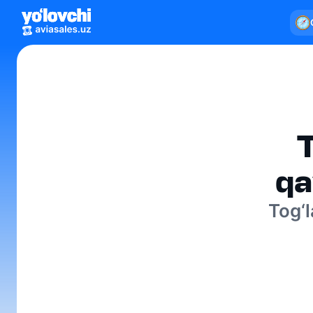
qa
Tog‘l