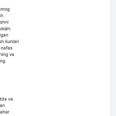
 smog
sh
ishni
yaqin.
lgan
h kunlari
b nafas
hing va
ing.
atda va
dan
hahar