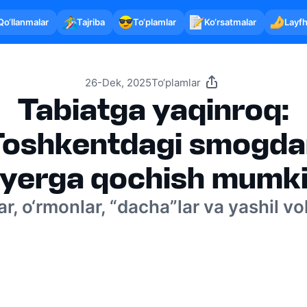
Qo‘llanmalar
Tajriba
To‘plamlar
Ko‘rsatmalar
Layfh
26-Dek, 2025
To‘plamlar
Tabiatga yaqinroq:
Toshkentdagi smogda
yerga qochish mumk
ar, o‘rmonlar, “dacha”lar va yashil vo