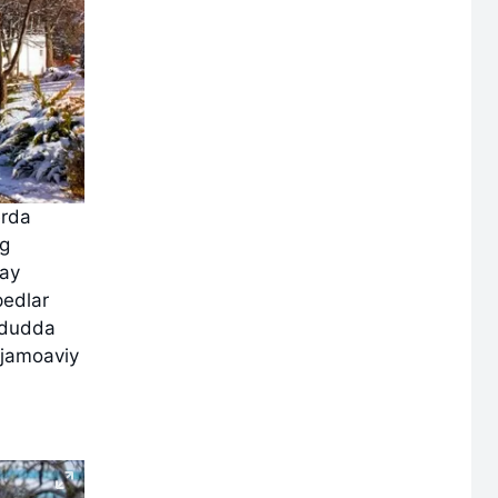
erda
ng
day
pedlar
ududda
 jamoaviy