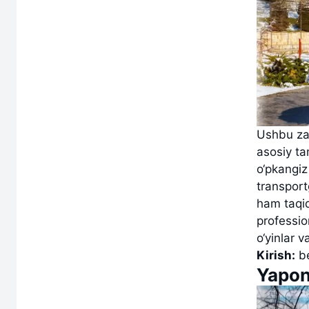
Ushbu z
asosiy ta
o‘pkangiz
transport
ham taqiq
professio
o‘yinlar 
Kirish:
be
Yapon