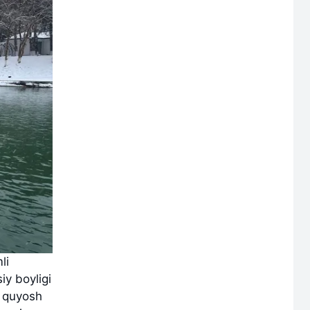
li
iy boyligi
i quyosh