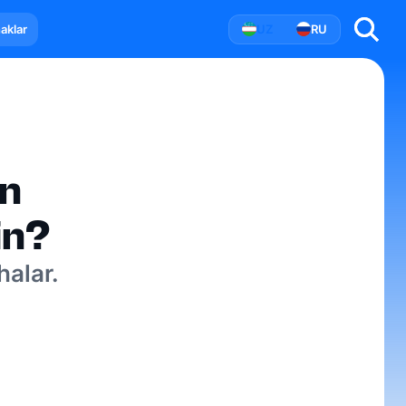
aklar
UZ
RU
n
in?
halar.