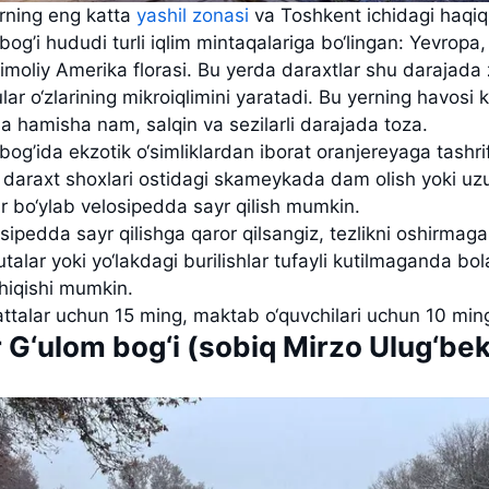
rning eng katta
yashil zonasi
va Toshkent ichidagi haqiq
bog’i hududi turli iqlim mintaqalariga bo‘lingan: Yevropa,
imoliy Amerika florasi. Bu yerda daraxtlar shu darajada 
ular o‘zlarining mikroiqlimini yaratadi. Bu yerning havosi
 hamisha nam, salqin va sezilarli darajada toza.
bog’ida ekzotik o‘simliklardan iborat oranjereyaga tashri
 daraxt shoxlari ostidagi skameykada dam olish yoki uz
r bo‘ylab velosipedda sayr qilish mumkin.
sipedda sayr qilishga qaror qilsangiz, tezlikni oshirmaga
utalar yoki yo‘lakdagi burilishlar tufayli kutilmaganda bol
hiqishi mumkin.
ttalar uchun 15 ming, maktab o‘quvchilari uchun 10 min
r G‘ulom bog‘i (sobiq Mirzo Ulug‘be