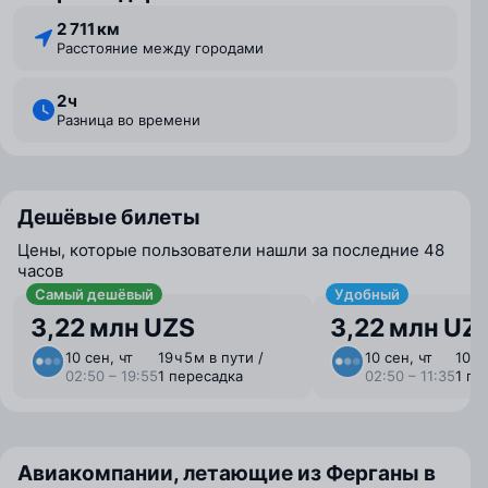
2 711 км
Расстояние между городами
2 ⁠ч
Разница во времени
Дешёвые билеты
Цены, которые пользователи нашли за последние 48
часов
Самый дешёвый
Удобный
3,22 млн UZS
3,22 млн UZ
10 сен, чт
19 ⁠ч 5 ⁠м в пути /
10 сен, чт
10 ⁠ч
02:50 – 19:55
1 пересадка
02:50 – 11:35
1 пе
Авиакомпании, летающие из Ферганы в