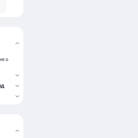
ия о
нд