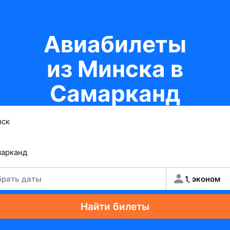
Авиабилеты
из Минска в
Самарканд
рать даты
1, эконом
Найти билеты