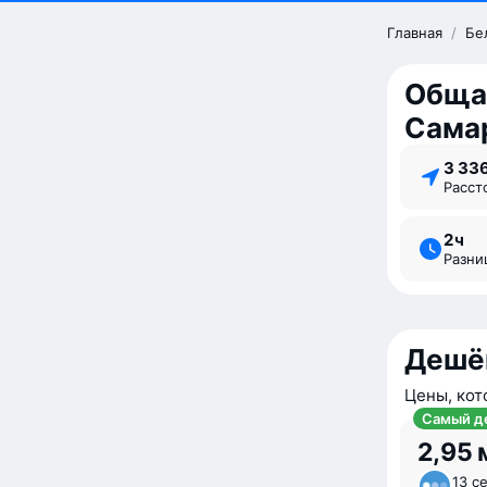
Главная
/
Бе
Обща
Сама
3 33
Расс
2 ⁠ч
Разн
Дешё
Цены, кот
Самый д
2,95 
13 се