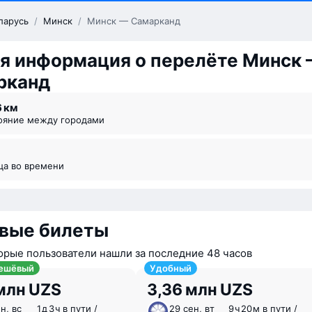
ларусь
/
Минск
/
Минск — Самарканд
я информация о перелёте Минск
рканд
6 км
тояние между городами
ица во времени
вые билеты
орые пользователи нашли за последние 48 часов
ешёвый
Удобный
млн UZS
3,36 млн UZS
н, вс
1 ⁠д 3 ⁠ч в пути /
29 сен, вт
9 ⁠ч 20 ⁠м в пути /