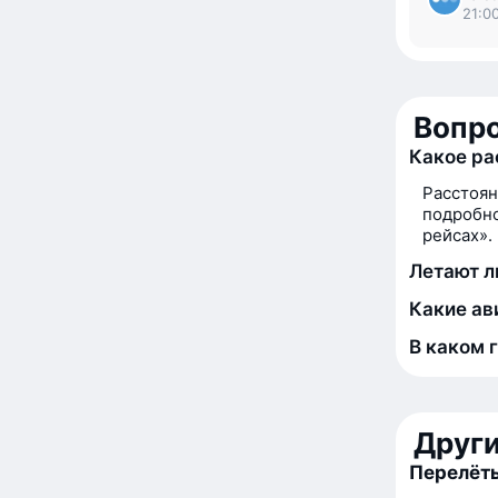
21:0
Вопро
Какое ра
Расстоя
подробно
рейсах».
Летают л
Какие ав
В каком 
Друг
Перелёт