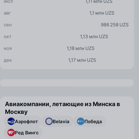
июл
1,11 млн UZS
авг
1,1 млн UZS
сен
986 258 UZS
окт
1,13 млн UZS
ноя
1,18 млн UZS
дек
1,17 млн UZS
Авиакомпании, летающие из Минска в
Москву
Аэрофлот
Belavia
Победа
Ред Вингс