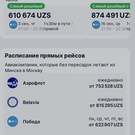
Самый дешёвый
Самый дешёвый с ба
610 674 UZS
874 491 UZS
3 сен, чт
1 ⁠ч 30 ⁠м в пути
/
16 сен, ср
1 ⁠ч 
21:00 – 22:30
прямой
21:00 – 22:30
пря
Расписание прямых рейсов
Авиакомпании, которые без пересадок летают из
Минска в Москву
ежедневно
Аэрофлот
от 753 528 UZS
ежедневно
Belavia
от 815 295 UZS
пн, ср, чт, пт, вс
Победа
от 622 907 UZS