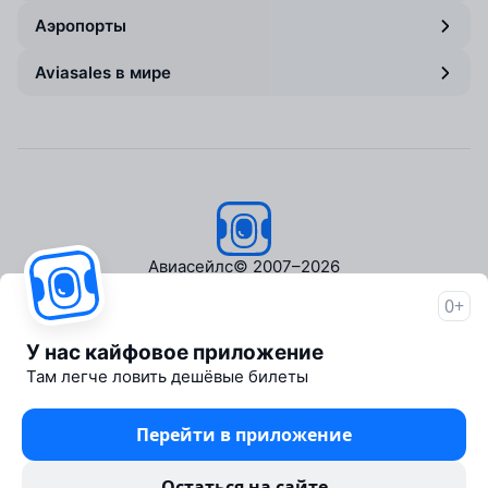
Аэропорты
Aviasales в мире
Авиасейлс
© 2007–2026
0+
Об Авиасейлс
Пресс‑центр
У нас кайфовое приложение
Travelpayouts
Там легче ловить дешёвые билеты
Партнёрская программа
Медиа Yo'lovchi
Перейти в приложение
Трэвел‑медиа Aviasales.uz
Юридические документы
Остаться на сайте