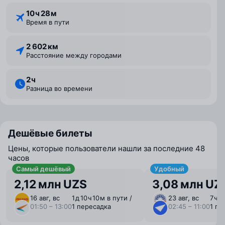
10 ⁠ч 28 ⁠м
Время в пути
2 602 км
Расстояние между городами
2 ⁠ч
Разница во времени
Дешёвые билеты
Цены, которые пользователи нашли за последние 48
часов
Самый дешёвый
Удобный
2,12 млн UZS
3,08 млн UZ
16 авг, вс
1 ⁠д 10 ⁠ч 10 ⁠м в пути /
23 авг, вс
7 ⁠ч 
01:50 – 13:00
1 пересадка
02:45 – 11:00
1 пе