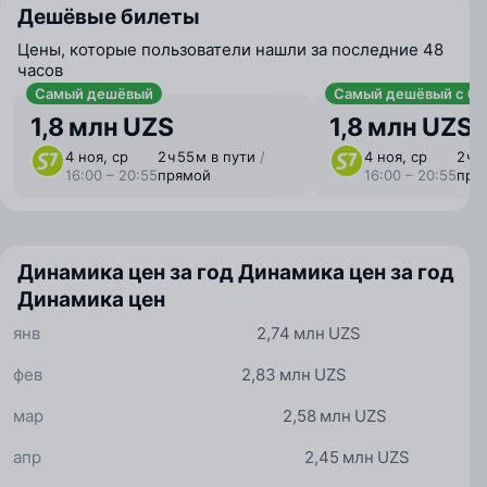
Дешёвые билеты
Цены, которые пользователи нашли за последние 48
часов
Самый дешёвый
Самый дешёвый с ба
1,8 млн UZS
1,8 млн UZS
4 ноя, ср
2 ⁠ч 55 ⁠м в пути
/
4 ноя, ср
2 ⁠ч 
16:00 – 20:55
прямой
16:00 – 20:55
пря
Динамика цен за год
Динамика цен за год
Динамика цен
янв
2,74 млн UZS
фев
2,83 млн UZS
мар
2,58 млн UZS
апр
2,45 млн UZS