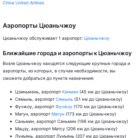
China United Airlines
+ ещё 12
Xiamen Airlines
Аэропорты Цюаньчжоу
Philippine Airlines
Цюаньчжоу обслуживает 1 аэропорт:
Цюаньчжоу
Tianjin Airlines
Urumqi Air
Ближайшие города и аэропорты к Цюаньчжоу
Qingdao Airlines
Возле Цюаньчжоу находятся следующие крупные города и
аэропорты, из которых, в случае необходимости, вы
China Express Airlines
сможете добраться до пункта назначения:
West Air
Beijing Capital Airlines
Цзиньмэнь, аэропорт
Кинмен
(45 км до Цюаньчжоу)
Сямынь, аэропорт
Сямынь
(51 км до Цюаньчжоу)
Okay Airways
Фучжоу, аэропорт
Фучжоу
(170 км до Цюаньчжоу)
Hebei Airlines
Магун, аэропорт
Магун
(173 км до Цюаньчжоу)
Donghai Airlines
Саньмин, аэропорт Саньмин (196 км до Цюаньчжоу)
Мацзу, аэропорт Матсу (206 км до Цюаньчжоу)
Lucky Air
Лунъянь, аэропорт Лунъянь (207 км до Цюаньчжоу)