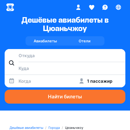
Дешёвые авиабилеты в
Цюаньчжоу
Авиабилеты
Отели
Когда
1 пассажир
Найти билеты
Дешёвые авиабилеты
Города
Цюаньчжоу