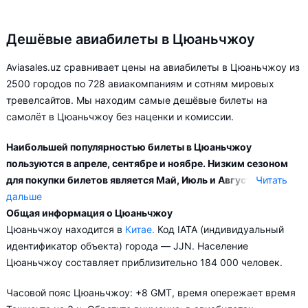
Дешёвые авиабилеты в Цюаньчжоу
Aviasales.uz сравнивает цены на авиабилеты в Цюаньчжоу из
2500 городов по 728 авиакомпаниям и сотням мировых
тревелсайтов. Мы находим самые дешёвые билеты на
самолёт в Цюаньчжоу без наценки и комиссии.
Наибольшей популярностью билеты в Цюаньчжоу
пользуются в апреле, сентябре и ноябре. Низким сезоном
для покупки билетов является Май, Июль и Август.
Читать
дальше
Общая информация о Цюаньчжоу
Город Цюаньчжоу обслуживается аэропортами: Цюаньчжоу.
Цюаньчжоу находится в
Китае.
Код IATA (индивидуальный
Прямые рейсы в Цюаньчжоу выполняются 23
идентификатор объекта) города — JJN. Население
авиакомпаниями. Больше всего рейсов выполняет
Цюаньчжоу составляет приблизительно 184 000 человек.
авиакомпания Xiamen Airlines.
Часовой пояс Цюаньчжоу: +8 GMT, время опережает время
Популярные направления в Цюаньчжоу из других стран: