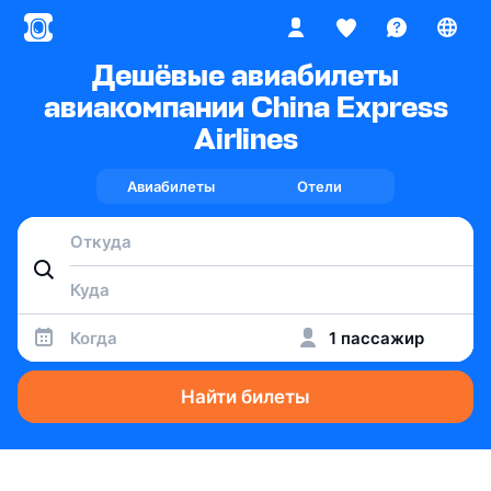
Дешёвые авиабилеты
авиакомпании China Express
Airlines
Авиабилеты
Отели
Когда
1 пассажир
Найти билеты