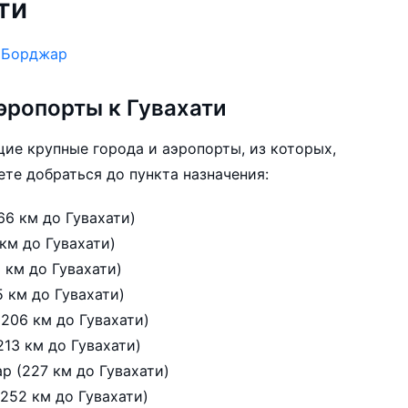
ти
:
Борджар
эропорты к Гувахати
щие крупные города и аэропорты, из которых,
те добраться до пункта назначения:
ллонг, аэропорт Шиллонг (66 км до Гувахати)
 км до Гувахати)
3 км до Гувахати)
 аэропорт Силчар (185 км до Гувахати)
(206 км до Гувахати)
нагар, аэропорт Itanagar (213 км до Гувахати)
Куч-Бихар, аэропорт Куч-Бехар (227 км до Гувахати)
жорхат, аэропорт Джорхат (252 км до Гувахати)