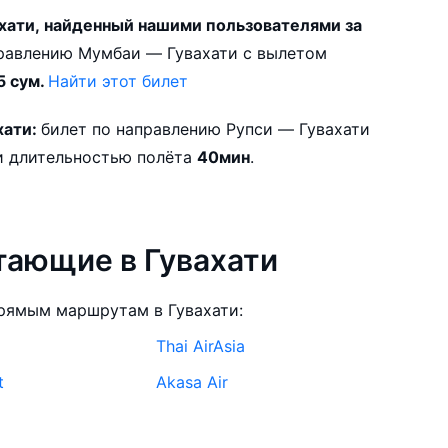
хати, найденный нашими пользователями за
5 сум.
Найти этот билет
хати:
билет по направлению Рупси — Гувахати
 ближайшим вылетом 11.08.2026 и длительностью полёта
40мин
.
тающие в Гувахати
рямым маршрутам в Гувахати:
Thai AirAsia
t
Akasa Air