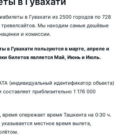
ты в Гувахати
виабилеты в Гувахати из 2500 городов по 728
 тревелсайтов. Мы находим самые дешёвые
 наценки и комиссии.
 в Гувахати пользуются в марте, апреле и
пки билетов является Май, Июнь и Июль.
: Борджар. Прямые рейсы в
IATA (индивидуальный идентификатор объекта)
сов выполняет
ти из Узбекистана:
, время опережает время Ташкента на 0:30 ч.
сум
 указывается местное время вылета,
олётом.
, оставшихся до вылета, цена билета на