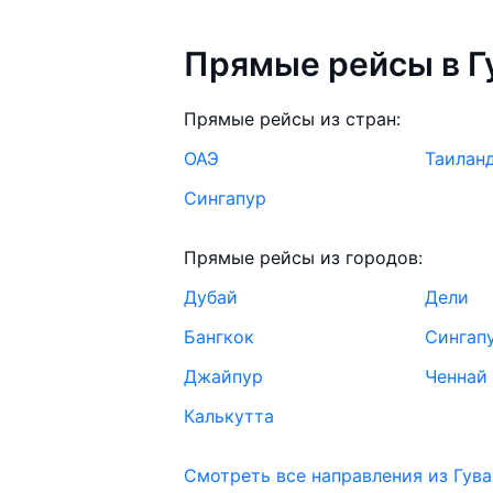
самолёт из в Гувахати может изм
Прямые рейсы в Г
Aviasales.uz советует купить авиа
выбирать условия перелёта, орие
Прямые рейсы из стран:
возможности.
ОАЭ
Таилан
Сингапур
Прямые рейсы из городов:
Дубай
Дели
Бангкок
Сингап
Джайпур
Ченнай
Калькутта
Смотреть все направления из Гув