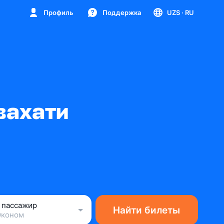
Профиль
Поддержка
UZS
· RU
вахати
1 пассажир
Найти билеты
Эконом