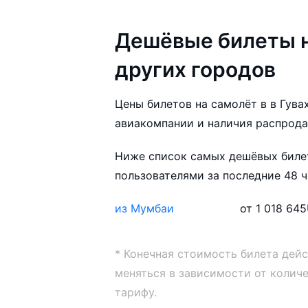
Дешёвые билеты н
других городов
Цены билетов на самолёт в в Гувах
авиакомпании и наличия распрода
Ниже список самых дешёвых билет
пользователями за последние 48 ч
из Мумбаи
от 1 018 645
* Конечная стоимость билета дей
меняться в зависимости от колич
тарифу.