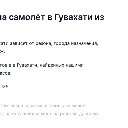
а самолёт в Гувахати из
ати зависят от сезона, города назначения,
ж.
ов в в Гувахати, найденных нашими
асов:
UZS
ствительна на момент поиска и может
ества оставшихся мест на рейс по данному