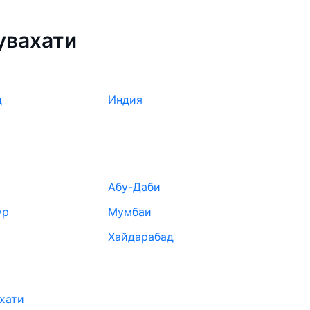
ениться более чем на 147%.
увахати
билеты в Гувахати заранее, чтобы вы могли
нтируясь на свои пожелания и финансовые
д
Индия
Абу-Даби
ур
Мумбаи
Хайдарабад
ахати