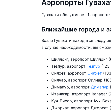
Аэропорты Гуваха
Гувахати обслуживает 1 аэропорт
Ближайшие города и а
Возле Гувахати находятся следую
в случае необходимости, вы сможе
Ши
Тезпур, аэропорт
Тезпур
(123
Силхет, аэропорт
Силхет
(13
Силчар,
Димапур, аэропорт
Димапур
Ита
Д