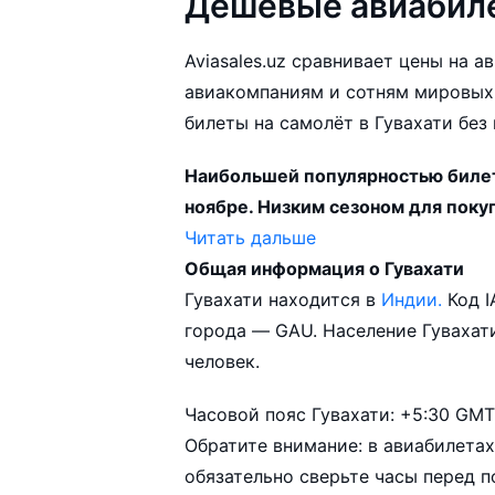
Дешёвые авиабиле
Aviasales.uz сравнивает цены на а
авиакомпаниям и сотням мировых
билеты на самолёт в Гувахати без
Наибольшей популярностью билеты
ноябре. Низким сезоном для поку
Читать дальше
Общая информация о Гувахати
Город Гувахати обслуживается аэропортами
Гувахати находится в
Индии.
Код 
Гувахати выполняются 6 авиакомпаниями. Больше всего рей
города — GAU. Население Гувахати составляет приблизительно 1 176 000
авиакомпания IndiGo.
человек.
Популярные направления в Гуваха
Часовой пояс Гувахати: +5:30 GMT
Ташкент - Гувахати от
6 698 660 
Обратите внимание: в авиабилетах
обязательно сверьте часы перед п
В зависимости от количества дней