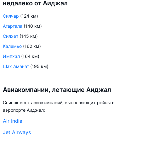
недалеко от Аиджал
Силчар
(124 км)
Агартала
(140 км)
Силхет
(145 км)
Калемьо
(162 км)
Импхал
(164 км)
Шах Аманат
(195 км)
Авиакомпании, летающие Аиджал
Список всех авиакомпаний, выполняющих рейсы в
аэропорте Аиджал:
Air India
Jet Airways