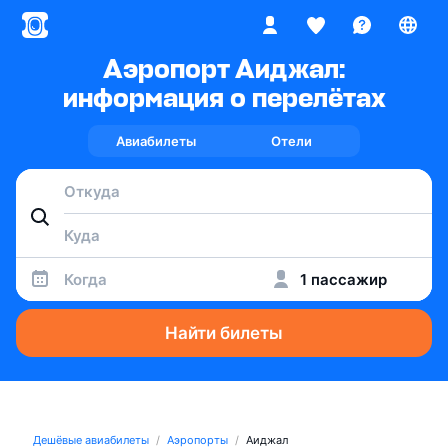
Аэропорт Аиджал:
информация о перелётах
Авиабилеты
Отели
Когда
1 пассажир
Найти билеты
Дешёвые авиабилеты
Аэропорты
Аиджал