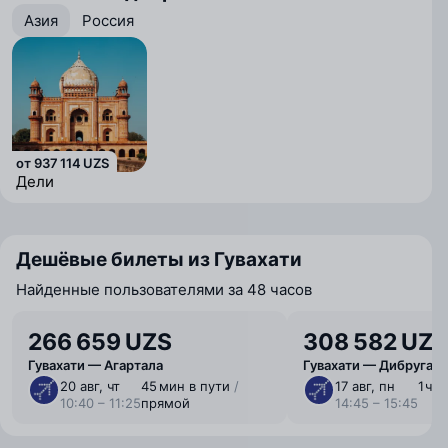
Азия
Россия
от 937 114 UZS
Дели
Дешёвые билеты из Гувахати
Найденные пользователями за 48 часов
266 659 UZS
308 582 UZS
Гувахати — Агартала
Гувахати — Дибругарх
20 авг, чт
45 мин в пути
/
17 авг, пн
1 ⁠ч 
10:40 – 11:25
прямой
14:45 – 15:45