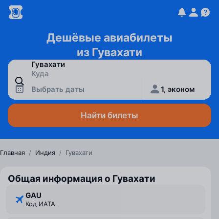
Дешёвые авиабилеты
из Гувахати
Выбрать даты
1, эконом
Найти билеты
Главная
/
Индия
/
Гувахати
Общая информация о Гувахати
GAU
Код ИАТА