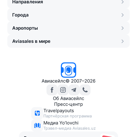
Направления
Города
Аэропорты
Aviasales в мире
Авиасейлс
©
2007–2026
Об Авиасейлс
Пресс‑центр
Travelpayouts
Партнёрская программа
Медиа Yo’lovchi
Трэвел‑медиа Aviasales.uz