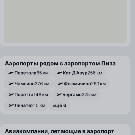
Аэропорты рядом с аэропортом Пиза
Перетола
65 км
Кот Д'Азур
256 км
Чампино
276 км
Фьюмичино
260 км
Поретта
148 км
Бергамо
225 км
Линате
215 км
Ещё 6
Авиакомпании, летающие в аэропорт