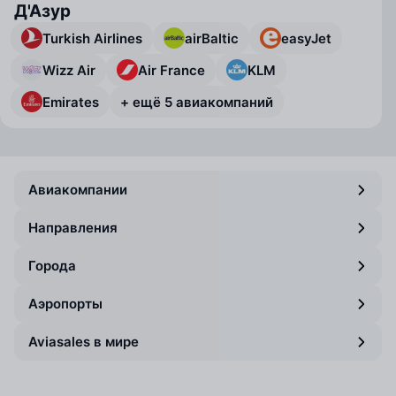
Д'Азур
Turkish Airlines
airBaltic
easyJet
Wizz Air
Air France
KLM
Emirates
+ ещё 5 авиакомпаний
Авиакомпании
Направления
Города
Аэропорты
Aviasales в мире