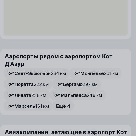
Аэропорты рядом с аэропортом Кот
Д'Азур
Сент-Экзюпери
284 км
Монпелье
261 км
Поретта
222 км
Бергамо
297 км
Линате
258 км
Мальпенса
249 км
Марсель
161 км
Ещё 4
Авиакомпании, летающие в аэропорт Кот