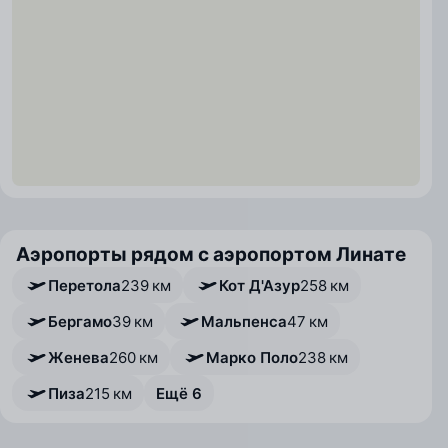
Аэропорты рядом с аэропортом Линате
Перетола
239 км
Кот Д'Азур
258 км
Бергамо
39 км
Мальпенса
47 км
Женева
260 км
Марко Поло
238 км
Пиза
215 км
Ещё 6