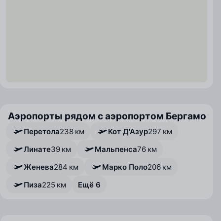
Аэропорты рядом с аэропортом Бергамо
Перетола
238 км
Кот Д'Азур
297 км
Линате
39 км
Мальпенса
76 км
Женева
284 км
Марко Поло
206 км
Пиза
225 км
Ещё 6