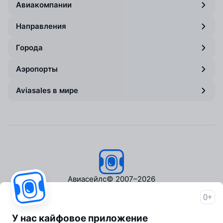
Авиакомпании
Направления
Города
Аэропорты
Aviasales в мире
Авиасейлс
© 2007–2026
0+
Об Авиасейлс
Пресс‑центр
У нас кайфовое приложение