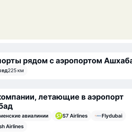
порты рядом с аэропортом Ашхаб
хед
225 км
омпании, летающие в аэропорт
бад
менские авиалинии
S7 Airlines
Flydubai
sh Airlines