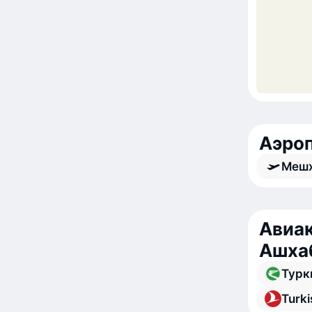
Аэро
Меш
Авиак
Ашха
Турк
Turki