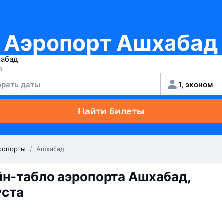
Аэропорт Ашхабад
рать даты
1, эконом
Найти билеты
ропорты
/
Ашхабад
н-табло аэропорта Ашхабад,
уста