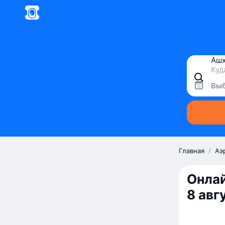
Выб
Главная
/
Аэ
Онлай
8 авг