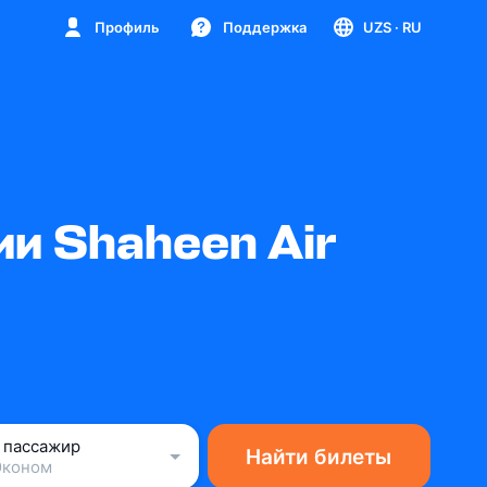
Профиль
Поддержка
UZS
· RU
и Shaheen Air
1 пассажир
Найти билеты
Эконом