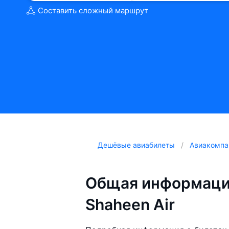
Составить сложный маршрут
Дешёвые авиабилеты
Авиакомпа
Общая информаци
Shaheen Air