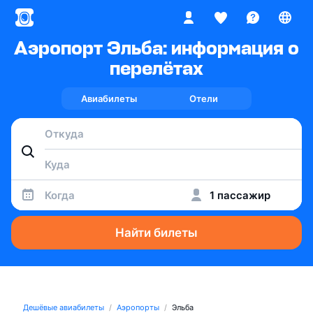
Аэропорт Эльба: информация о
перелётах
Авиабилеты
Отели
Когда
1 пассажир
Найти билеты
Дешёвые авиабилеты
Аэропорты
Эльба