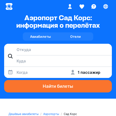
Аэропорт Сад Корс:
информация о перелётах
Авиабилеты
Отели
Когда
1 пассажир
Найти билеты
Дешёвые авиабилеты
Аэропорты
Сад Корс