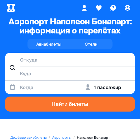
Аэропорт Наполеон Бонапарт:
информация о перелётах
Авиабилеты
Отели
Когда
1 пассажир
Найти билеты
Дешёвые авиабилеты
Аэропорты
Наполеон Бонапарт