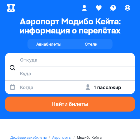
Аэропорт Модибо Кейта:
информация о перелётах
Авиабилеты
Отели
Когда
1 пассажир
Найти билеты
Дешёвые авиабилеты
Аэропорты
Модибо Кейта