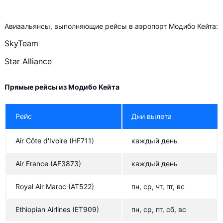
+ ещё 8
Авиаальянсы, выполняющие рейсы в аэропорт Модибо Кейта:
Mauritania Airlines International
SkyTeam
Mauritania Airlines International
Star Alliance
Ethiopian Airlines
Kenya Airways
Прямые рейсы из Модибо Кейта
Kenya Airways
Рейс
Дни вылета
Royal Air Maroc
Air Côte d'Ivoire
Air Côte d'Ivoire
(HF711)
каждый день
Air Burkina
Air France
(AF3873)
каждый день
Royal Air Maroc
(AT522)
пн, ср, чт, пт, вс
Ethiopian Airlines
(ET909)
пн, ср, пт, сб, вс