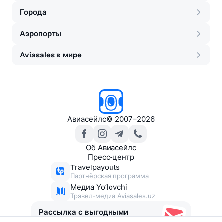
Города
Аэропорты
Aviasales в мире
Авиасейлс
©
2007–2026
Об Авиасейлс
Пресс‑центр
Travelpayouts
Партнёрская программа
Медиа Yo’lovchi
Трэвел‑медиа Aviasales.uz
Рассылка с выгодными
билетами